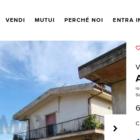
VENDI
MUTUI
PERCHÉ NOI
ENTRA I
V
lo
Sc
6
C