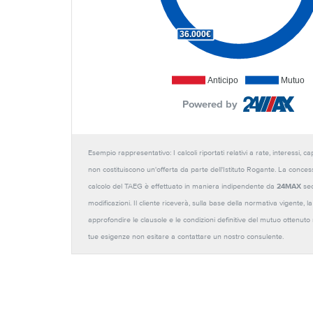
36.000€
Anticipo
Mutuo
Powered by
Esempio rappresentativo: I calcoli riportati relativi a rate, interessi, 
non costituiscono un'offerta da parte dell'Istituto Rogante. La conces
calcolo del TAEG è effettuato in maniera indipendente da
24MAX
sec
modificazioni. Il cliente riceverà, sulla base della normativa vigente,
approfondire le clausole e le condizioni definitive del mutuo ottenut
tue esigenze non esitare a contattare un nostro consulente.