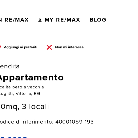
N RE/MAX
MY RE/MAX
BLOG
Aggiungi ai preferiti
Non mi interessa
endita
Appartamento
calità berdia vecchia
oglitti, Vittoria, RG
0mq, 3 locali
odice di riferimento: 40001059-193