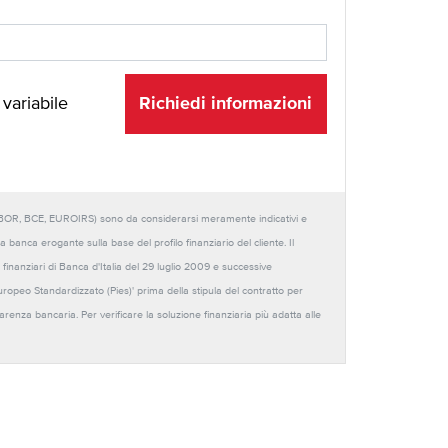
Richiedi informazioni
 variabile
URIBOR, BCE, EUROIRS) sono da considerarsi meramente indicativi e
anca erogante sulla base del profilo finanziario del cliente. Il
 finanziari di Banca d'Italia del 29 luglio 2009 e successive
Europeo Standardizzato (Pies)' prima della stipula del contratto per
sparenza bancaria. Per verificare la soluzione finanziaria più adatta alle