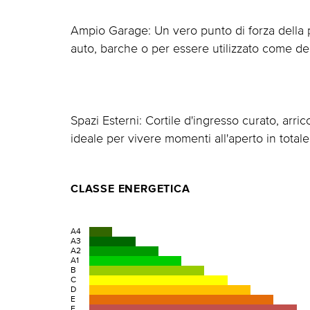
Ampio Garage: Un vero punto di forza della p
auto, barche o per essere utilizzato come depo
Spazi Esterni: Cortile d'ingresso curato, arr
ideale per vivere momenti all'aperto in totale
CLASSE ENERGETICA
A4
A3
A2
A1
B
C
D
E
F