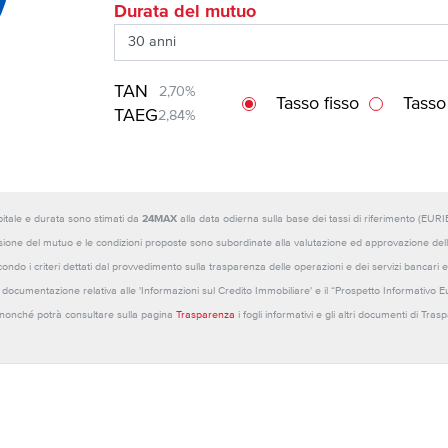
Durata del mutuo
TAN
2,70%
Tasso fisso
Tasso
TAEG
2,84%
capitale e durata sono stimati da
24MAX
alla data odierna sulla base dei tassi di riferimento (E
sione del mutuo e le condizioni proposte sono subordinate alla valutazione ed approvazione della b
ondo i criteri dettati dal provvedimento sulla trasparenza delle operazioni e dei servizi bancari e
 la documentazione relativa alle 'Informazioni sul Credito Immobiliare' e il “Prospetto Informativo 
o nonché potrà consultare sulla pagina
Trasparenza
i fogli informativi e gli altri documenti di Tra