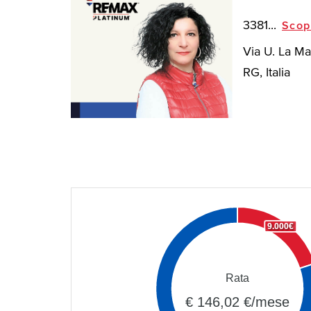
3381...
Scop
Via U. La Ma
RG, Italia
9.000€
Rata
€ 146,02 €/mese