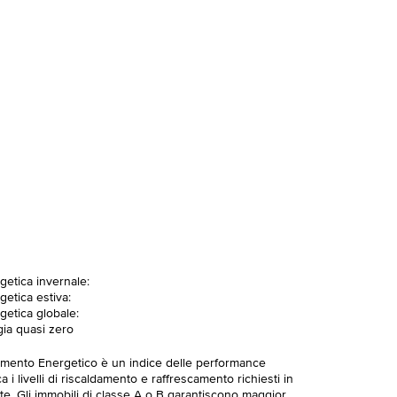
getica invernale:
getica estiva:
getica globale:
gia quasi zero
imento Energetico è un indice delle performance
 i livelli di riscaldamento e raffrescamento richiesti in
te. Gli immobili di classe A o B garantiscono maggior