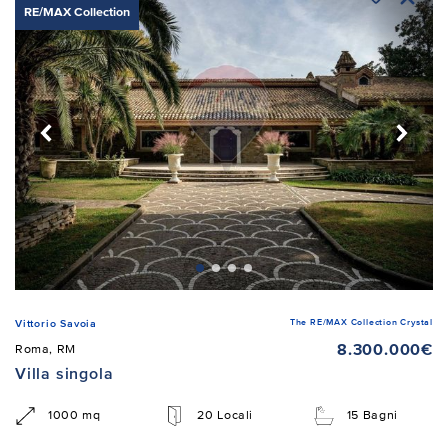
RE/MAX Collection
The RE/MAX Collection Crystal
Vittorio Savoia
8.300.000€
Roma, RM
Villa singola
1000 mq
20 Locali
15 Bagni