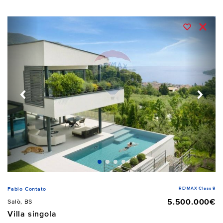
RE/MAX Class 8
Fabio Contato
5.500.000€
Salò, BS
Villa singola