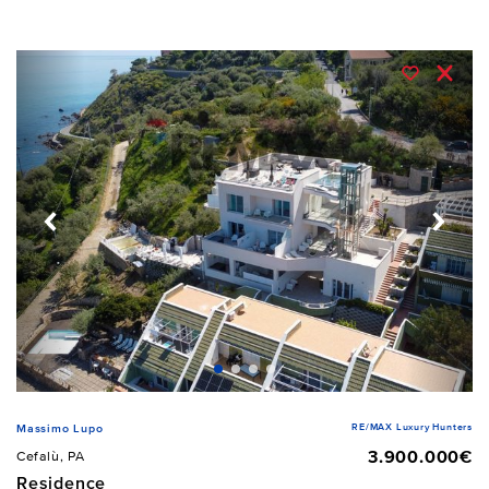
RE/MAX Luxury Hunters
Massimo Lupo
3.900.000€
Cefalù, PA
Residence