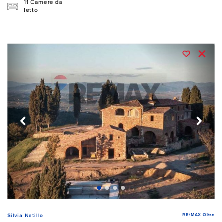
11 Camere da
letto
RE/MAX Oltre
Silvia Natillo