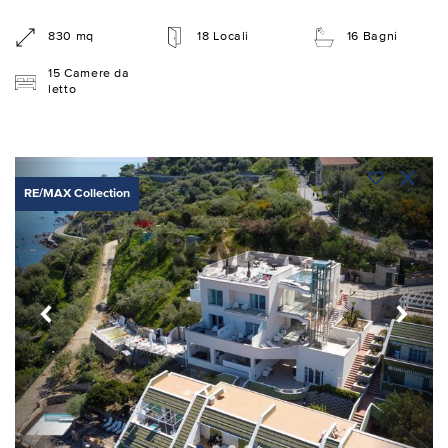
830 mq
18 Locali
16 Bagni
15 Camere da
letto
RE/MAX Collection