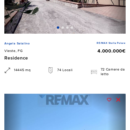
RE/MAX Stella Polare
Angela Satalino
4.000.000€
Vieste, FG
Residence
72 Camere da
14445 mq
74 Locali
letto