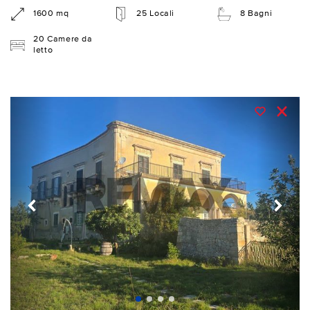
1600 mq
25 Locali
8 Bagni
20 Camere da
letto