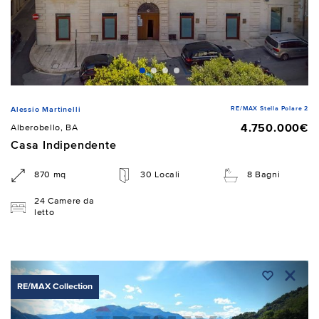
RE/MAX Stella Polare 2
Alessio Martinelli
4.750.000€
Alberobello, BA
Casa Indipendente
870 mq
30 Locali
8 Bagni
24 Camere da
letto
RE/MAX Collection