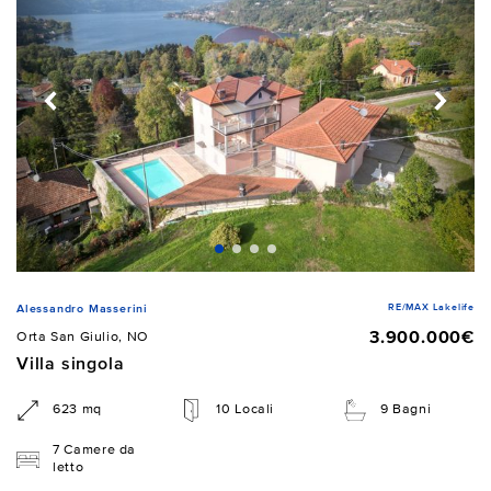
RE/MAX Lakelife
Alessandro Masserini
3.900.000€
Orta San Giulio, NO
Villa singola
623 mq
10 Locali
9 Bagni
7 Camere da
letto