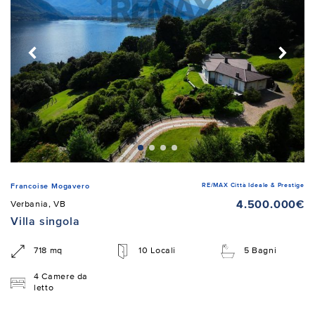
RE/MAX Città Ideale & Prestige
Francoise Mogavero
4.500.000€
Verbania, VB
Villa singola
718 mq
10 Locali
5 Bagni
4 Camere da
letto