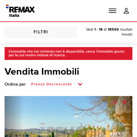
Vedi
1 - 18
di
18556
risultati
FILTRI
trovati
L'immobile che hai richiesto non è disponibile, cerca l'immobile giusto
per te sul nostro motore di ricerca.
Vendita Immobili
Ordina per