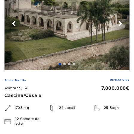
RE/MAX Oltre
Silvia Natillo
7.000.000€
Avetrana, TA
Cascina/Casale
1705 mq
24 Locali
25 Bagni
22 Camere da
letto