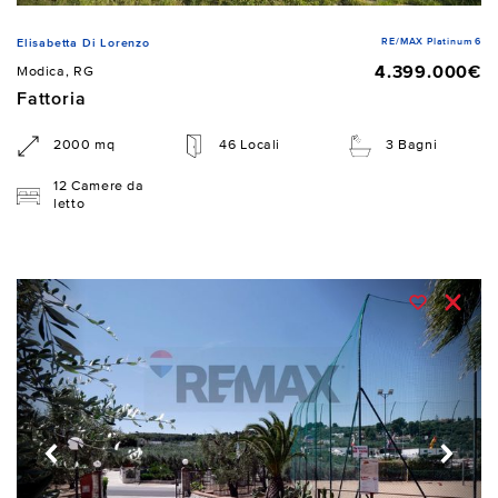
RE/MAX Platinum 6
Elisabetta Di Lorenzo
4.399.000€
Modica, RG
Fattoria
2000 mq
46 Locali
3 Bagni
12 Camere da
letto