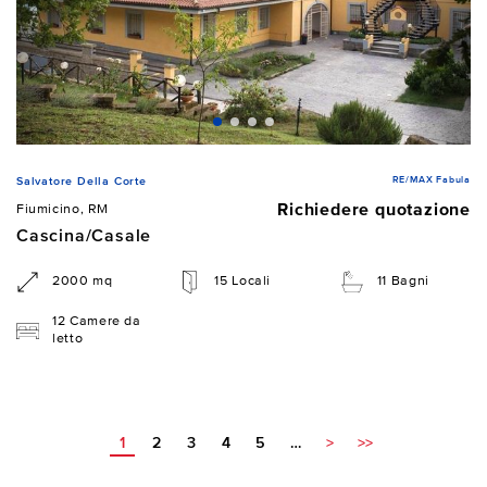
RE/MAX Fabula
Salvatore Della Corte
Richiedere quotazione
Fiumicino, RM
Cascina/Casale
2000 mq
15 Locali
11 Bagni
12 Camere da
letto
1
2
3
4
5
…
>
>>