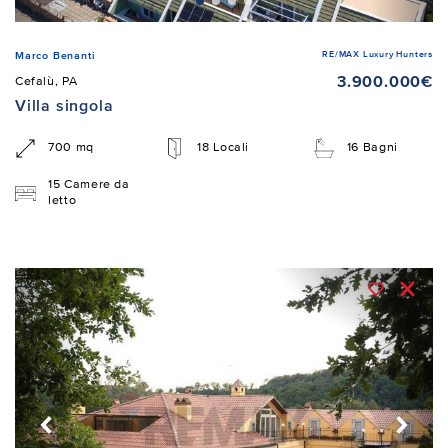
RE/MAX Luxury Hunters
Marco Benanti
3.900.000€
Cefalù, PA
Villa singola
700 mq
18 Locali
16 Bagni
15 Camere da
letto