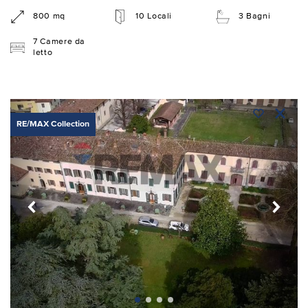
800 mq
10 Locali
3 Bagni
7 Camere da
letto
RE/MAX Collection