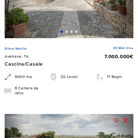
RE/MAX Oltre
Silvia Natillo
7.000.000€
Avetrana, TA
Cascina/Casale
9000 mq
20 Locali
17 Bagni
8 Camere da
letto