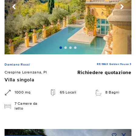
RE/MAX Golden House 3
Damiano Rossi
Richiedere quotazione
Crespina Lorenzana, PI
Villa singola
1000 mq
65 Locali
8 Bagni
7 Camere da
letto