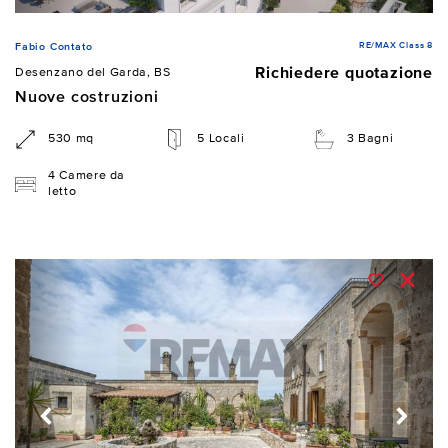
RE/MAX Class 8
Fabio Contato
Richiedere quotazione
Desenzano del Garda, BS
Nuove costruzioni
530 mq
5 Locali
3 Bagni
4 Camere da
letto