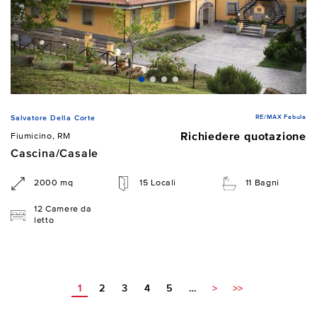
RE/MAX Fabula
Salvatore Della Corte
Richiedere quotazione
Fiumicino, RM
Cascina/Casale
2000 mq
15 Locali
11 Bagni
12 Camere da
letto
1
2
3
4
5
…
>
>>