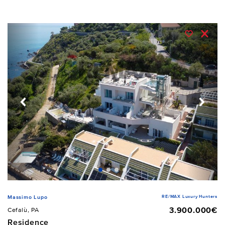
RE/MAX Luxury Hunters
Massimo Lupo
3.900.000€
Cefalù, PA
Residence