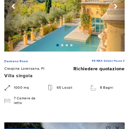
RE/MAX Golden House 3
Damiano Rossi
Richiedere quotazione
Crespina Lorenzana, PI
Villa singola
1000 mq
65 Locali
8 Bagni
7 Camere da
letto