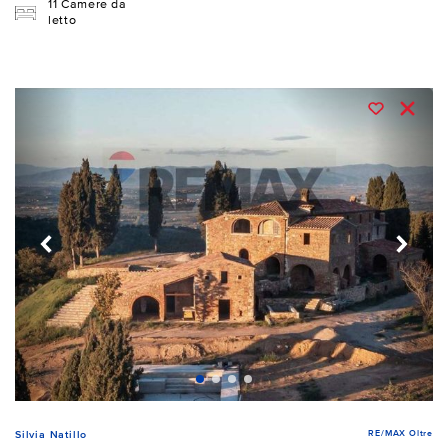
11 Camere da
letto
RE/MAX Oltre
Silvia Natillo