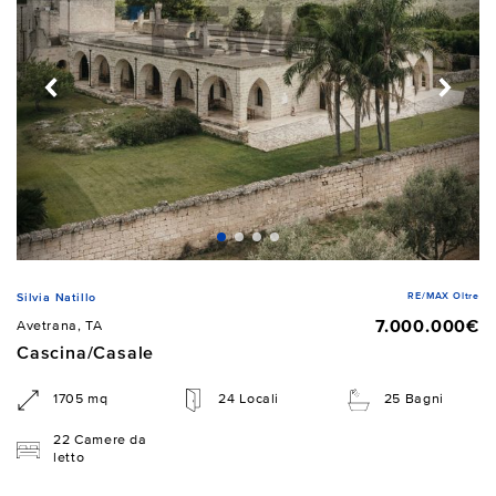
RE/MAX Oltre
Silvia Natillo
7.000.000€
Avetrana, TA
Cascina/Casale
1705 mq
24 Locali
25 Bagni
22 Camere da
letto