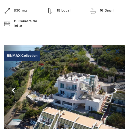
830 mq
18 Locali
16 Bagni
15 Camere da
letto
RE/MAX Collection