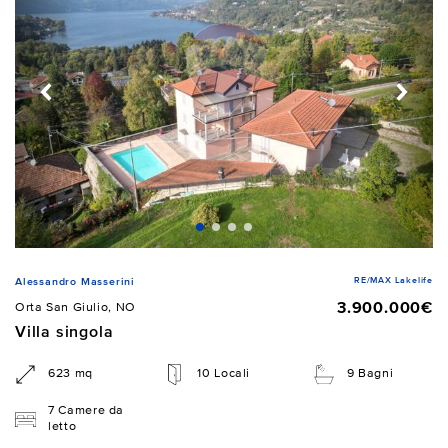
RE/MAX Lakelife
Alessandro Masserini
3.900.000€
Orta San Giulio, NO
Villa singola
623 mq
10 Locali
9 Bagni
7 Camere da
letto