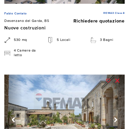
RE/MAX Class 8
Fabio Contato
Richiedere quotazione
Desenzano del Garda, BS
Nuove costruzioni
530 mq
5 Locali
3 Bagni
4 Camere da
letto