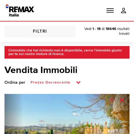
Vedi
1 - 18
di
18646
risultati
FILTRI
trovati
L'immobile che hai richiesto non è disponibile, cerca l'immobile giusto
per te sul nostro motore di ricerca.
Vendita Immobili
Ordina per