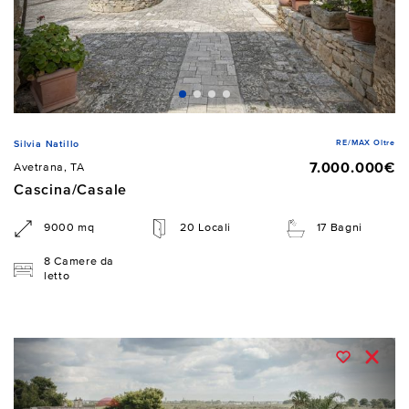
RE/MAX Oltre
Silvia Natillo
7.000.000€
Avetrana, TA
Cascina/Casale
9000 mq
20 Locali
17 Bagni
8 Camere da
letto