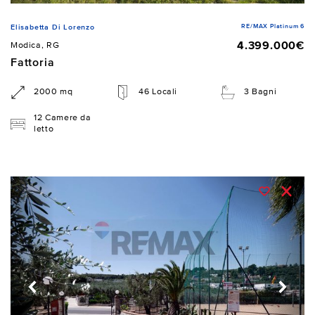
RE/MAX Platinum 6
Elisabetta Di Lorenzo
4.399.000€
Modica, RG
Fattoria
2000 mq
46 Locali
3 Bagni
12 Camere da
letto