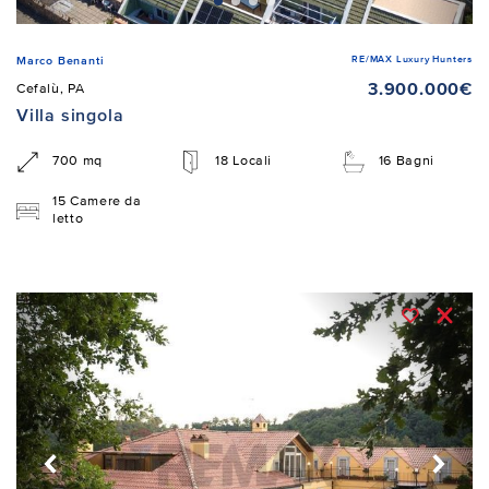
RE/MAX Luxury Hunters
Marco Benanti
3.900.000€
Cefalù, PA
Villa singola
700 mq
18 Locali
16 Bagni
15 Camere da
letto