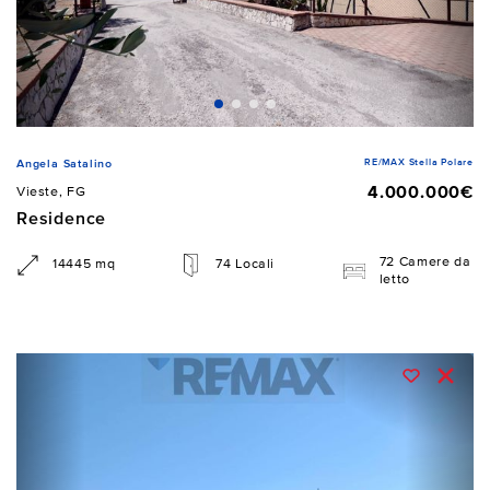
RE/MAX Stella Polare
Angela Satalino
4.000.000€
Vieste, FG
Residence
72 Camere da
14445 mq
74 Locali
letto