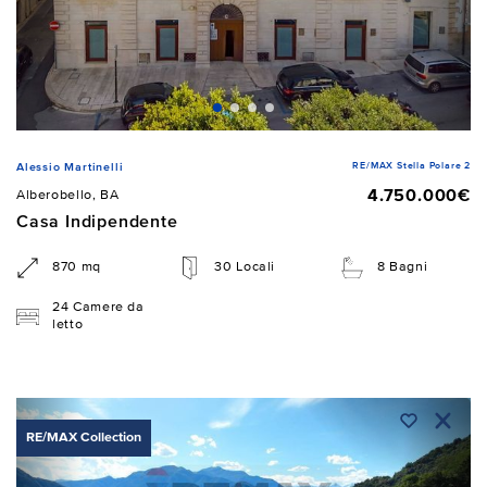
RE/MAX Stella Polare 2
Alessio Martinelli
4.750.000€
Alberobello, BA
Casa Indipendente
870 mq
30 Locali
8 Bagni
24 Camere da
letto
RE/MAX Collection