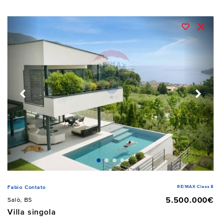
RE/MAX Class 8
Fabio Contato
5.500.000€
Salò, BS
Villa singola