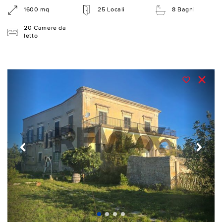
1600 mq
25 Locali
8 Bagni
20 Camere da
letto