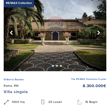
RE/MAX Collection
The RE/MAX Collection Crystal
Vittorio Savoia
8.300.000€
Roma, RM
Villa singola
1000 mq
20 Locali
15 Bagni