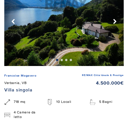
RE/MAX Città Ideale & Prestige
Francoise Mogavero
4.500.000€
Verbania, VB
Villa singola
718 mq
10 Locali
5 Bagni
4 Camere da
letto