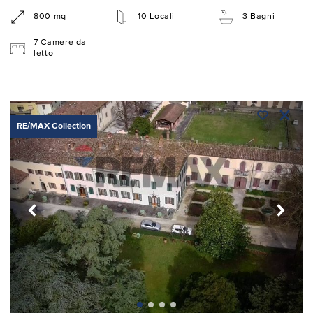
800 mq
10 Locali
3 Bagni
7 Camere da
letto
RE/MAX Collection