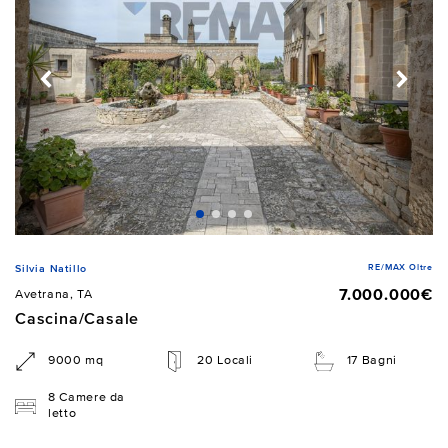
RE/MAX Oltre
Silvia Natillo
7.000.000€
Avetrana, TA
Cascina/Casale
9000 mq
20 Locali
17 Bagni
8 Camere da
letto