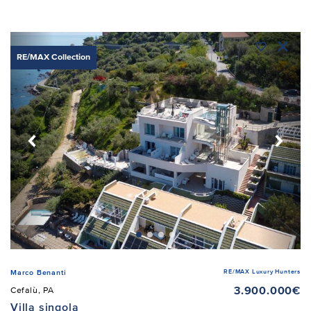
RE/MAX Collection
RE/MAX Luxury Hunters
Marco Benanti
3.900.000€
Cefalù, PA
Villa singola