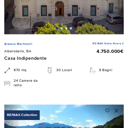
RE/MAX Stella Polare 2
Alessio Martinelli
4.750.000€
Alberobello, BA
Casa Indipendente
870 mq
30 Locali
8 Bagni
24 Camere da
letto
RE/MAX Collection