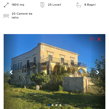
1600 mq
25 Locali
8 Bagni
20 Camere da
letto