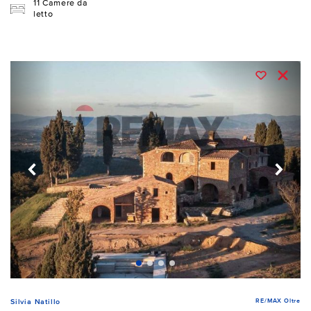
11 Camere da
letto
RE/MAX Oltre
Silvia Natillo