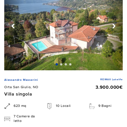
RE/MAX Lakelife
Alessandro Masserini
3.900.000€
Orta San Giulio, NO
Villa singola
623 mq
10 Locali
9 Bagni
7 Camere da
letto