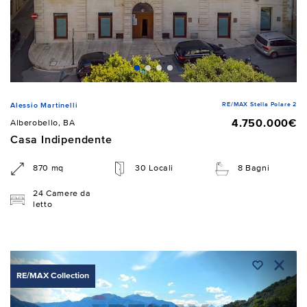
RE/MAX Stella Polare 2
Alessio Martinelli
4.750.000€
Alberobello, BA
Casa Indipendente
870 mq
30 Locali
8 Bagni
24 Camere da
letto
RE/MAX Collection