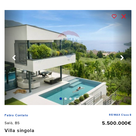
RE/MAX Class 8
Fabio Contato
5.500.000€
Salò, BS
Villa singola