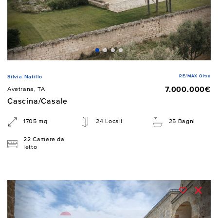
RE/MAX Oltre
Silvia Natillo
7.000.000€
Avetrana, TA
Cascina/Casale
1705 mq
24 Locali
25 Bagni
22 Camere da
letto