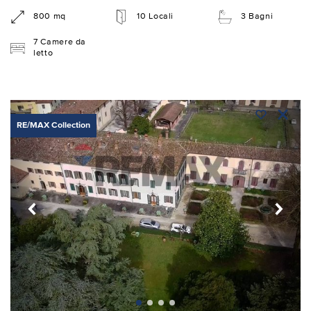
800 mq
10 Locali
3 Bagni
7 Camere da
letto
RE/MAX Collection