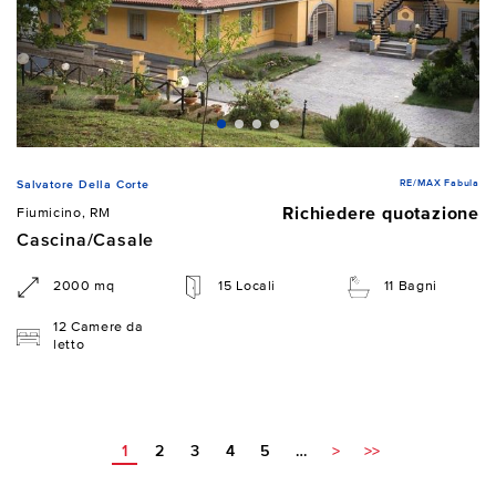
RE/MAX Fabula
Salvatore Della Corte
Richiedere quotazione
Fiumicino, RM
Cascina/Casale
2000 mq
15 Locali
11 Bagni
12 Camere da
letto
1
2
3
4
5
…
>
>>