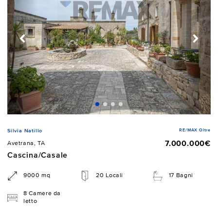
RE/MAX Oltre
Silvia Natillo
7.000.000€
Avetrana, TA
Cascina/Casale
9000 mq
20 Locali
17 Bagni
8 Camere da
letto