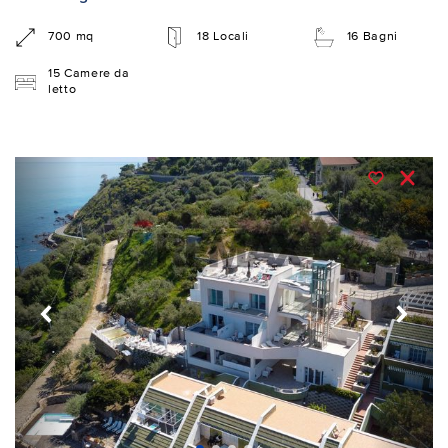
700 mq
18 Locali
16 Bagni
15 Camere da
letto