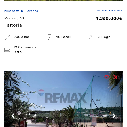
RE/MAX Platinum 6
Elisabetta Di Lorenzo
4.399.000€
Modica, RG
Fattoria
2000 mq
46 Locali
3 Bagni
12 Camere da
letto