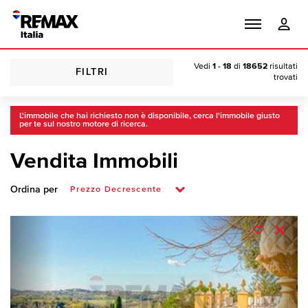
Vedi
1 - 18
di
18652
risultati
FILTRI
trovati
L'immobile che hai richiesto non è disponibile, cerca l'immobile giusto
per te sul nostro motore di ricerca.
Vendita Immobili
Ordina per