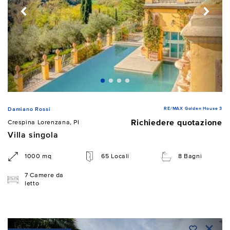
RE/MAX Golden House 3
Damiano Rossi
Richiedere quotazione
Crespina Lorenzana, PI
Villa singola
1000 mq
65 Locali
8 Bagni
7 Camere da
letto