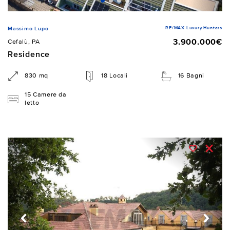
RE/MAX Luxury Hunters
Massimo Lupo
3.900.000€
Cefalù, PA
Residence
830 mq
18 Locali
16 Bagni
15 Camere da
letto