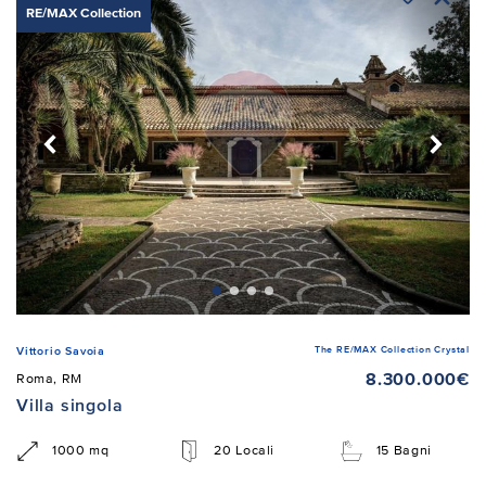
RE/MAX Collection
The RE/MAX Collection Crystal
Vittorio Savoia
8.300.000€
Roma, RM
Villa singola
1000 mq
20 Locali
15 Bagni