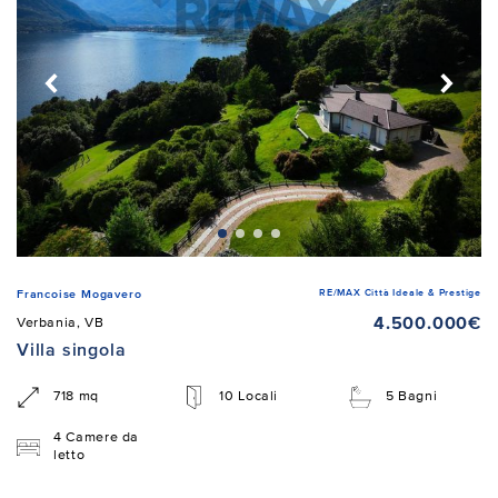
RE/MAX Città Ideale & Prestige
Francoise Mogavero
4.500.000€
Verbania, VB
Villa singola
718 mq
10 Locali
5 Bagni
4 Camere da
letto