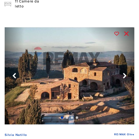
11 Camere da
letto
RE/MAX Oltre
Silvia Natillo