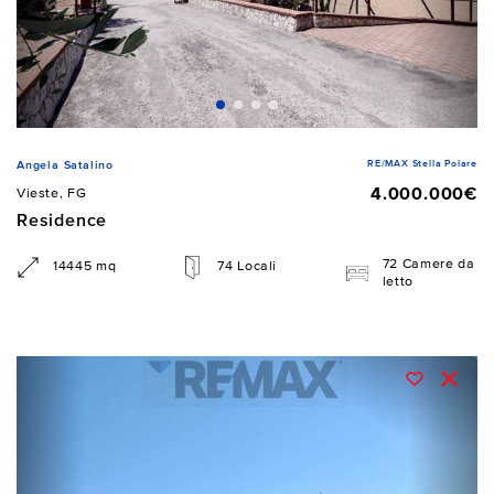
RE/MAX Stella Polare
Angela Satalino
4.000.000€
Vieste, FG
Residence
72 Camere da
14445 mq
74 Locali
letto