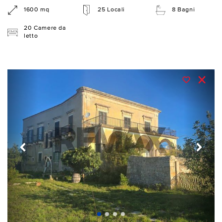
1600 mq
25 Locali
8 Bagni
20 Camere da
letto