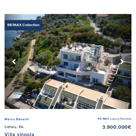
RE/MAX Collection
RE/MAX Luxury Hunters
Marco Benanti
3.900.000€
Cefalù, PA
Villa singola