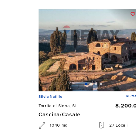
RE/MA
Silvia Natillo
8.200.
Torrita di Siena, SI
Cascina/Casale
1040 mq
27 Locali