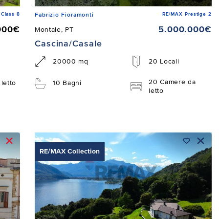
Class 8
RE/MAX Prestige 2
Fabrizio Fioramonti
000€
5.000.000€
Montale, PT
Cascina/Casale
20000 mq
20 Locali
20 Camere da
letto
10 Bagni
letto
RE/MAX Collection