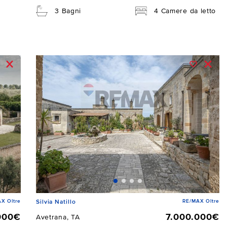
3 Bagni
4 Camere da letto
X Oltre
RE/MAX Oltre
Silvia Natillo
000€
7.000.000€
Avetrana, TA