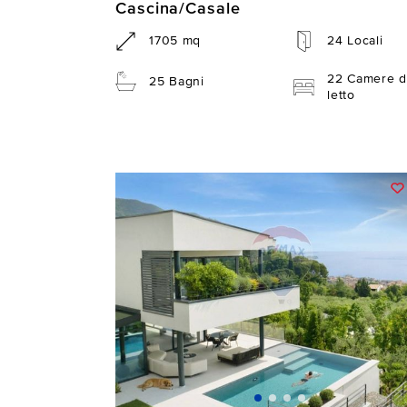
Cascina/Casale
1705 mq
24 Locali
22 Camere d
25 Bagni
letto