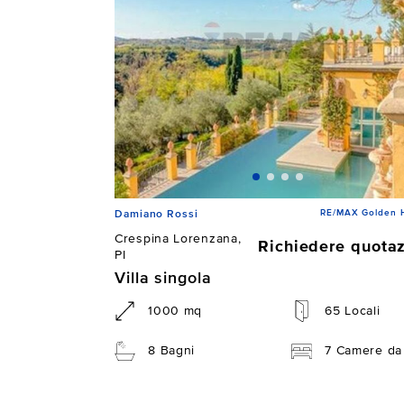
RE/MAX Golden 
Damiano Rossi
Crespina Lorenzana,
Richiedere quota
PI
Villa singola
1000 mq
65 Locali
8 Bagni
7 Camere da 