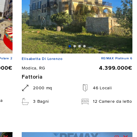
Polare 2
RE/MAX Platinum 6
Elisabetta Di Lorenzo
000€
4.399.000€
Modica, RG
Fattoria
2000 mq
46 Locali
da
3 Bagni
12 Camere da letto