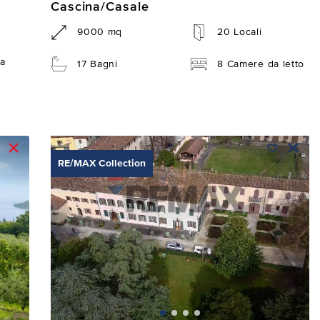
Cascina/Casale
9000 mq
20 Locali
a
17 Bagni
8 Camere da letto
RE/MAX Collection