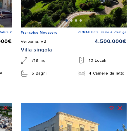
Polare 2
RE/MAX Città Ideale & Prestige
Francoise Mogavero
000€
4.500.000€
Verbania, VB
Villa singola
718 mq
10 Locali
a
5 Bagni
4 Camere da letto