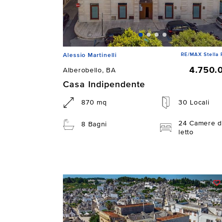
RE/MAX Stella 
Alessio Martinelli
4.750.
Alberobello, BA
Casa Indipendente
870 mq
30 Locali
24 Camere d
8 Bagni
letto