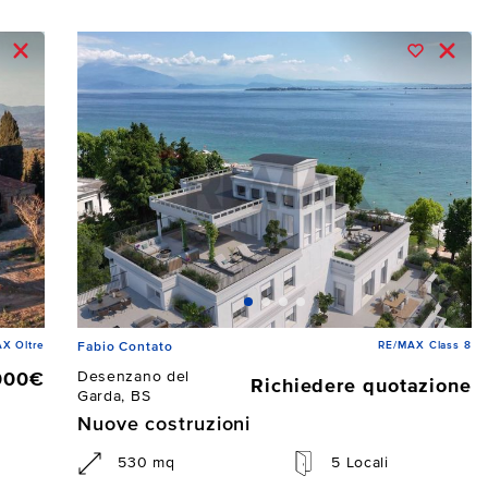
X Oltre
RE/MAX Class 8
Fabio Contato
Desenzano del
000€
Richiedere quotazione
Garda, BS
Nuove costruzioni
530 mq
5 Locali