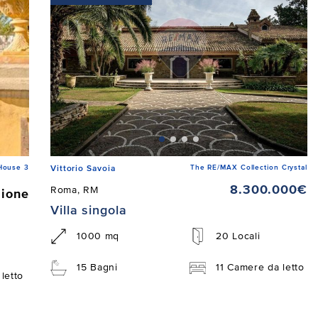
House 3
The RE/MAX Collection Crystal
Vittorio Savoia
8.300.000€
Roma, RM
zione
Villa singola
1000 mq
20 Locali
15 Bagni
11 Camere da letto
letto