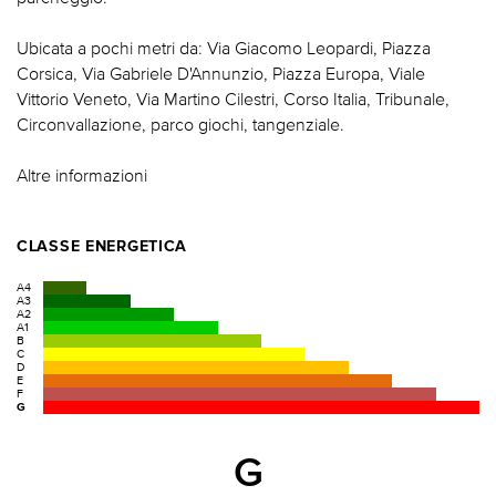
Ubicata a pochi metri da: Via Giacomo Leopardi, Piazza
Corsica, Via Gabriele D'Annunzio, Piazza Europa, Viale
Vittorio Veneto, Via Martino Cilestri, Corso Italia, Tribunale,
Circonvallazione, parco giochi, tangenziale.
Altre informazioni
CLASSE ENERGETICA
A4
A3
A2
A1
B
C
D
E
F
G
G