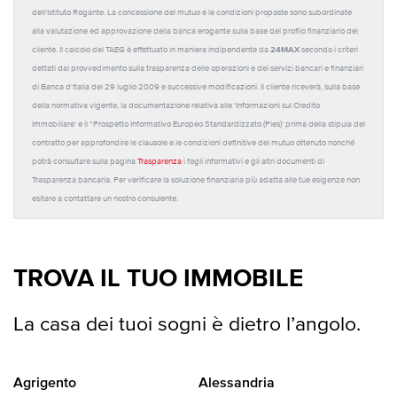
dell'Istituto Rogante. La concessione del mutuo e le condizioni proposte sono subordinate
alla valutazione ed approvazione della banca erogante sulla base del profilo finanziario del
24MAX
cliente. Il calcolo del TAEG è effettuato in maniera indipendente da
secondo i criteri
dettati dal provvedimento sulla trasparenza delle operazioni e dei servizi bancari e finanziari
di Banca d'Italia del 29 luglio 2009 e successive modificazioni. Il cliente riceverà, sulla base
della normativa vigente, la documentazione relativa alle 'Informazioni sul Credito
Immobiliare' e il “Prospetto Informativo Europeo Standardizzato (Pies)' prima della stipula del
contratto per approfondire le clausole e le condizioni definitive del mutuo ottenuto nonché
potrà consultare sulla pagina
Trasparenza
i fogli informativi e gli altri documenti di
Trasparenza bancaria. Per verificare la soluzione finanziaria più adatta alle tue esigenze non
esitare a contattare un nostro consulente.
TROVA IL TUO IMMOBILE
La casa dei tuoi sogni è dietro l’angolo.
Agrigento
Alessandria