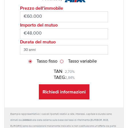
Prezzo dell'immobile
Importo del mutuo
Durata del mutuo
Tasso fisso
Tasso variabile
TAN
2,70%
TAEG
2,84%
Richiedi informazioni
Esempio rappresentativo: I calcoli riportati relativi a rate, interessi, capitale e durata sono
24MAX
stimati da
alla data odierna sulla base dei tassi di riferimento (EURIBOR, BCE,
EUROIRS) sono da considerarsi meramente indicativi e non costituiscono un'offerta da parte