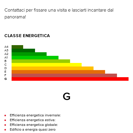
Contattaci per fissare una visita e lasciarti incantare dal
panorama!
CLASSE ENERGETICA
A4
A3
A2
A1
B
C
D
E
F
G
G
Efficienza energetica invernale:
Efficienza energetica estiva:
Efficienza energetica globale:
Edificio a energia quasi zero