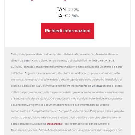
TAN
2,70%
TAEG
2,84%
Richiedi informazioni
Esempio rappresentativo: I calcoli riportati relativi a rate, interessi, capitale e durata sono
24MAX
stimati da
alla data odierna sulla base dei tassi di riferimento (EURIBOR, BCE,
EUROIRS) sono da considerarsi meramente indicativi e non costituiscono un'offerta da parte
dell'Istituto Rogante. La concessione del mutuo e le condizioni proposte sono subordinate
alla valutazione ed approvazione della banca erogante sulla base del profilo finanziario del
24MAX
cliente. Il calcolo del TAEG è effettuato in maniera indipendente da
secondo i criteri
dettati dal provvedimento sulla trasparenza delle operazioni e dei servizi bancari e finanziari
di Banca d'Italia del 29 luglio 2009 e successive modificazioni. Il cliente riceverà, sulla base
della normativa vigente, la documentazione relativa alle 'Informazioni sul Credito
Immobiliare' e il “Prospetto Informativo Europeo Standardizzato (Pies)' prima della stipula del
contratto per approfondire le clausole e le condizioni definitive del mutuo ottenuto nonché
potrà consultare sulla pagina
Trasparenza
i fogli informativi e gli altri documenti di
Trasparenza bancaria. Per verificare la soluzione finanziaria più adatta alle tue esigenze non