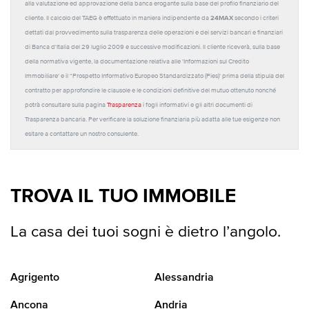
alla valutazione ed approvazione della banca erogante sulla base del profilo finanziario del
24MAX
cliente. Il calcolo del TAEG è effettuato in maniera indipendente da
secondo i criteri
dettati dal provvedimento sulla trasparenza delle operazioni e dei servizi bancari e finanziari
di Banca d'Italia del 29 luglio 2009 e successive modificazioni. Il cliente riceverà, sulla base
della normativa vigente, la documentazione relativa alle 'Informazioni sul Credito
Immobiliare' e il “Prospetto Informativo Europeo Standardizzato (Pies)' prima della stipula del
contratto per approfondire le clausole e le condizioni definitive del mutuo ottenuto nonché
potrà consultare sulla pagina
Trasparenza
i fogli informativi e gli altri documenti di
Trasparenza bancaria. Per verificare la soluzione finanziaria più adatta alle tue esigenze non
esitare a contattare un nostro consulente.
TROVA IL TUO IMMOBILE
La casa dei tuoi sogni è dietro l’angolo.
Agrigento
Alessandria
Ancona
Andria