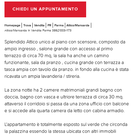
CHIEDI UN APPUNTAMENTO
Homepage
Trova
Vendita
PR
Parma
Attico/Mansarda
Attico/Mansarda In Vendita Parma 38621003-1173
Splendido Attico unico al piano con scensore, composto da
ampio ingresso , salone grande con accesso al primo
terrazzo di circa 70 mq, la sala ha anche un camino
funzionante, sala da pranzo , cucina grande con terrazza a
tasca ampia con tavolo da pranzo. in fondo alla cucina è stata
ricavata un ampia lavanderia / stireria.
La zona notte ha 2 camere matrimoniali grandi bagno con
doccia, bagno con vasca e ultriore terrazza di circa 30 mq.
attaverso il corridoio si passa da una zona ufficio con balcone
e si accede alla quarta camera da letto con cabina armadio.
L'appartamento è totalmente esposto sul verde che circonda
la palazzina essendo la stessa ubicata con altri immobili