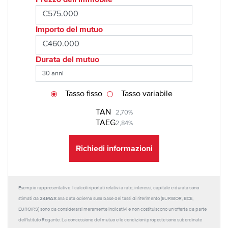
Importo del mutuo
Durata del mutuo
Tasso fisso
Tasso variabile
TAN
2,70%
TAEG
2,84%
Richiedi informazioni
Esempio rappresentativo: I calcoli riportati relativi a rate, interessi, capitale e durata sono
24MAX
stimati da
alla data odierna sulla base dei tassi di riferimento (EURIBOR, BCE,
EUROIRS) sono da considerarsi meramente indicativi e non costituiscono un'offerta da parte
dell'Istituto Rogante. La concessione del mutuo e le condizioni proposte sono subordinate