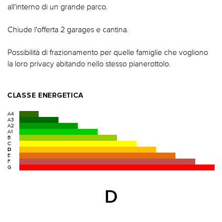
all'interno di un grande parco.
Chiude l'offerta 2 garages e cantina.
Possibilità di frazionamento per quelle famiglie che vogliono
la loro privacy abitando nello stesso pianerottolo.
CLASSE ENERGETICA
A4
A3
A2
A1
B
C
D
E
F
G
D