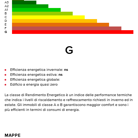
A3
A2
A1
B
C
D
E
F
G
G
Efficienza energetica invernale:
ns
Efficienza energetica estiva:
ns
Efficienza energetica globale:
Edificio a energia quasi zero
La classe di Rendimento Energetico è un indice delle performance termiche
che indica i livelli di riscaldamento e raffrescamento richiesti in inverno ed in
estate. Gli immobili di classe A o B garantiscono maggior comfort e sono i
più efficienti in termini di consumi di energia.
MAPPE