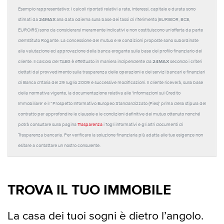
Esempio rappresentativo: I calcoli riportati relativi a rate, interessi, capitale e durata sono
24MAX
stimati da
alla data odierna sulla base dei tassi di riferimento (EURIBOR, BCE,
EUROIRS) sono da considerarsi meramente indicativi e non costituiscono un'offerta da parte
dell'Istituto Rogante. La concessione del mutuo e le condizioni proposte sono subordinate
alla valutazione ed approvazione della banca erogante sulla base del profilo finanziario del
24MAX
cliente. Il calcolo del TAEG è effettuato in maniera indipendente da
secondo i criteri
dettati dal provvedimento sulla trasparenza delle operazioni e dei servizi bancari e finanziari
di Banca d'Italia del 29 luglio 2009 e successive modificazioni. Il cliente riceverà, sulla base
della normativa vigente, la documentazione relativa alle 'Informazioni sul Credito
Immobiliare' e il “Prospetto Informativo Europeo Standardizzato (Pies)' prima della stipula del
contratto per approfondire le clausole e le condizioni definitive del mutuo ottenuto nonché
potrà consultare sulla pagina
Trasparenza
i fogli informativi e gli altri documenti di
Trasparenza bancaria. Per verificare la soluzione finanziaria più adatta alle tue esigenze non
esitare a contattare un nostro consulente.
TROVA IL TUO IMMOBILE
La casa dei tuoi sogni è dietro l’angolo.