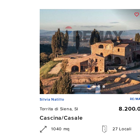
RE/MA
Silvia Natillo
8.200.
Torrita di Siena, SI
Cascina/Casale
1040 mq
27 Locali