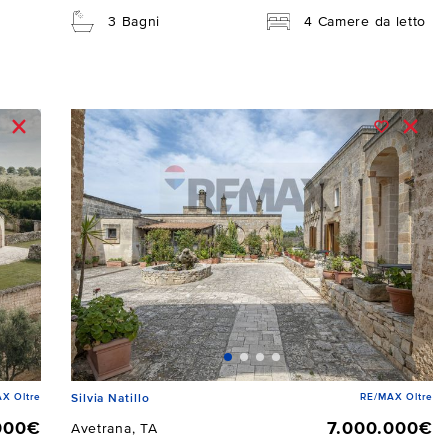
3 Bagni
4 Camere da letto
X Oltre
RE/MAX Oltre
Silvia Natillo
000€
7.000.000€
Avetrana, TA