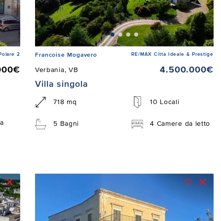
Polare 2
RE/MAX Città Ideale & Prestige
Francoise Mogavero
000€
4.500.000€
Verbania, VB
Villa singola
718 mq
10 Locali
a
5 Bagni
4 Camere da letto