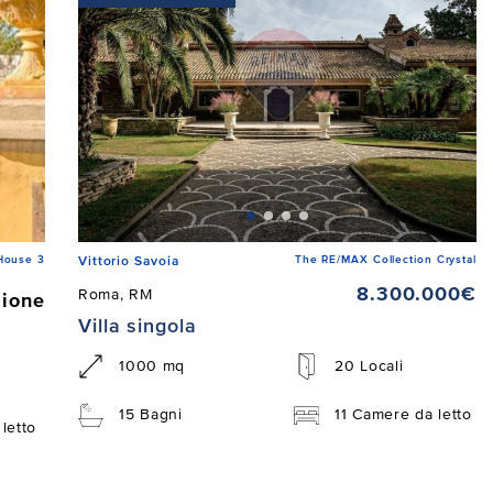
House 3
The RE/MAX Collection Crystal
Vittorio Savoia
8.300.000€
Roma, RM
zione
Villa singola
1000 mq
20 Locali
15 Bagni
11 Camere da letto
letto