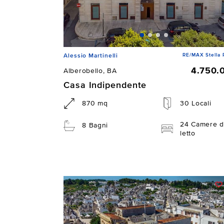
RE/MAX Stella 
Alessio Martinelli
4.750.
Alberobello, BA
Casa Indipendente
870 mq
30 Locali
24 Camere d
8 Bagni
letto