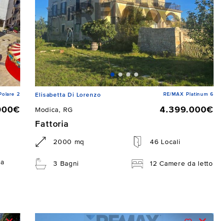
Polare 2
RE/MAX Platinum 6
Elisabetta Di Lorenzo
000€
4.399.000€
Modica, RG
Fattoria
2000 mq
46 Locali
da
3 Bagni
12 Camere da letto