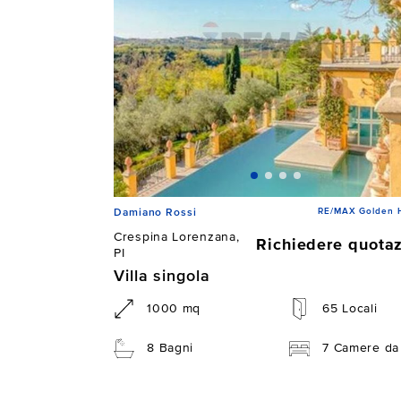
RE/MAX Golden 
Damiano Rossi
Crespina Lorenzana,
Richiedere quota
PI
Villa singola
1000 mq
65 Locali
8 Bagni
7 Camere da 