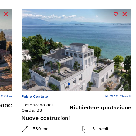
X Oltre
RE/MAX Class 8
Fabio Contato
Desenzano del
000€
Richiedere quotazione
Garda, BS
Nuove costruzioni
530 mq
5 Locali