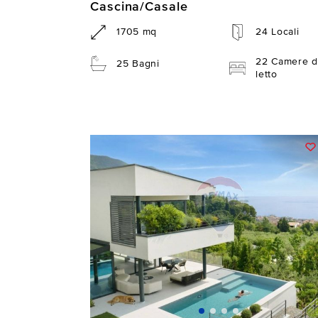
Cascina/Casale
1705 mq
24 Locali
22 Camere d
25 Bagni
letto