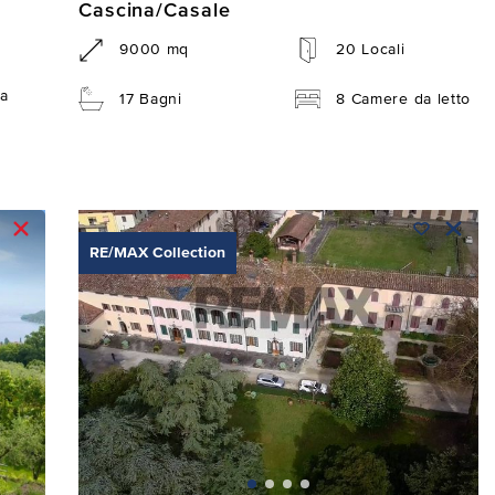
Cascina/Casale
9000 mq
20 Locali
a
17 Bagni
8 Camere da letto
RE/MAX Collection