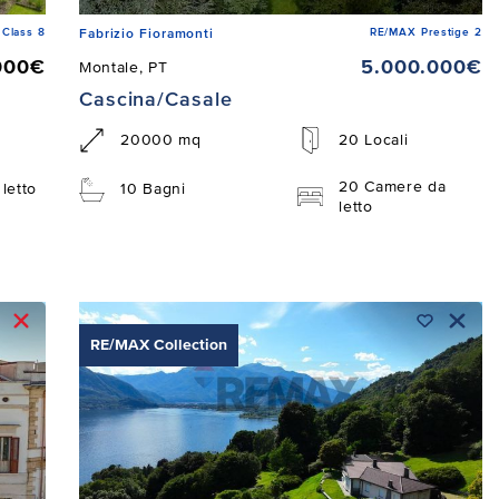
Class 8
RE/MAX Prestige 2
Fabrizio Fioramonti
000€
5.000.000€
Montale, PT
Cascina/Casale
20000 mq
20 Locali
20 Camere da
letto
10 Bagni
letto
RE/MAX Collection