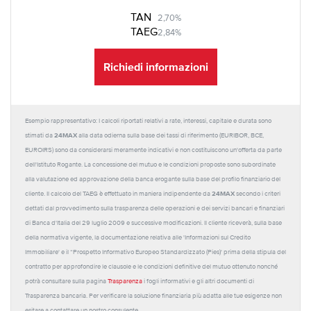
TAN
2,70%
TAEG
2,84%
Richiedi informazioni
Esempio rappresentativo: I calcoli riportati relativi a rate, interessi, capitale e durata sono
24MAX
stimati da
alla data odierna sulla base dei tassi di riferimento (EURIBOR, BCE,
EUROIRS) sono da considerarsi meramente indicativi e non costituiscono un'offerta da parte
dell'Istituto Rogante. La concessione del mutuo e le condizioni proposte sono subordinate
alla valutazione ed approvazione della banca erogante sulla base del profilo finanziario del
24MAX
cliente. Il calcolo del TAEG è effettuato in maniera indipendente da
secondo i criteri
dettati dal provvedimento sulla trasparenza delle operazioni e dei servizi bancari e finanziari
di Banca d'Italia del 29 luglio 2009 e successive modificazioni. Il cliente riceverà, sulla base
della normativa vigente, la documentazione relativa alle 'Informazioni sul Credito
Immobiliare' e il “Prospetto Informativo Europeo Standardizzato (Pies)' prima della stipula del
contratto per approfondire le clausole e le condizioni definitive del mutuo ottenuto nonché
potrà consultare sulla pagina
Trasparenza
i fogli informativi e gli altri documenti di
Trasparenza bancaria. Per verificare la soluzione finanziaria più adatta alle tue esigenze non
esitare a contattare un nostro consulente.