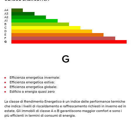
A4
A3
A2
A1
B
C
D
E
F
G
G
Efficienza energetica invernale:
Efficienza energetica estiva:
Efficienza energetica globale:
Edificio a energia quasi zero
La classe di Rendimento Energetico è un indice delle performance termiche
che indica i livelli di riscaldamento e raffrescamento richiesti in inverno ed in
estate. Gli immobili di classe A o B garantiscono maggior comfort e sono i
più efficienti in termini di consumi di energia.