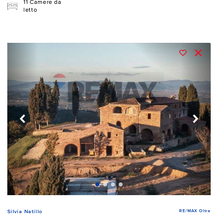
11 Camere da
letto
RE/MAX Oltre
Silvia Natillo