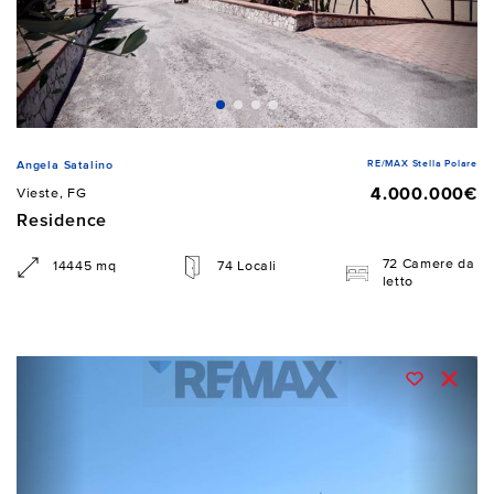
RE/MAX Stella Polare
Angela Satalino
4.000.000€
Vieste, FG
Residence
72 Camere da
14445 mq
74 Locali
letto