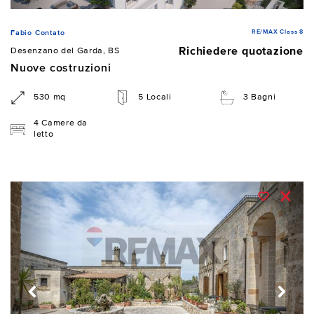
RE/MAX Class 8
Fabio Contato
Richiedere quotazione
Desenzano del Garda, BS
Nuove costruzioni
530 mq
5 Locali
3 Bagni
4 Camere da
letto