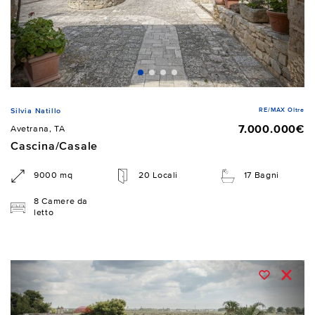
RE/MAX Oltre
Silvia Natillo
7.000.000€
Avetrana, TA
Cascina/Casale
9000 mq
20 Locali
17 Bagni
8 Camere da
letto