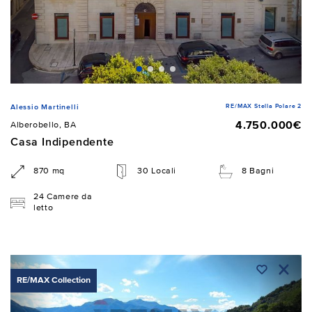
RE/MAX Stella Polare 2
Alessio Martinelli
4.750.000€
Alberobello, BA
Casa Indipendente
870 mq
30 Locali
8 Bagni
24 Camere da
letto
RE/MAX Collection