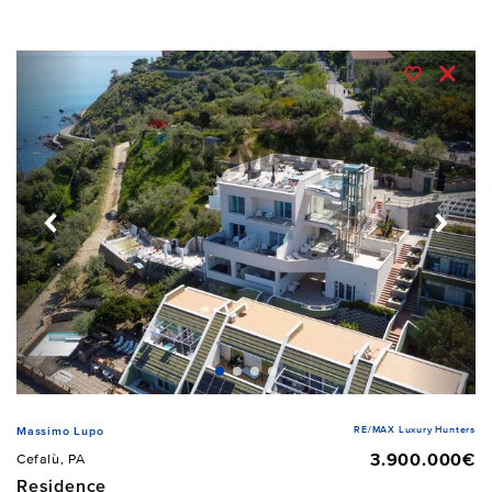
RE/MAX Luxury Hunters
Massimo Lupo
3.900.000€
Cefalù, PA
Residence