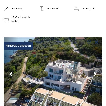
830 mq
18 Locali
16 Bagni
15 Camere da
letto
RE/MAX Collection