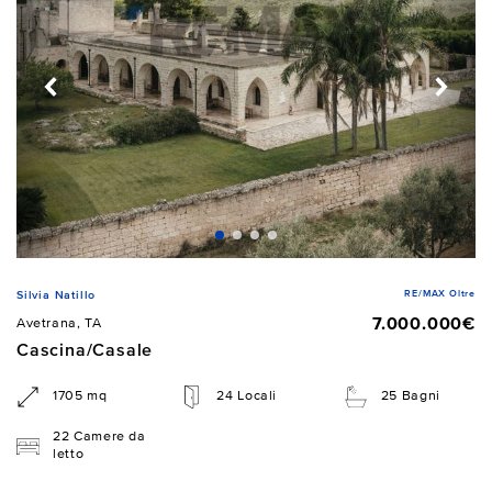
RE/MAX Oltre
Silvia Natillo
7.000.000€
Avetrana, TA
Cascina/Casale
1705 mq
24 Locali
25 Bagni
22 Camere da
letto