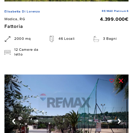
RE/MAX Platinum 6
Elisabetta Di Lorenzo
4.399.000€
Modica, RG
Fattoria
2000 mq
46 Locali
3 Bagni
12 Camere da
letto