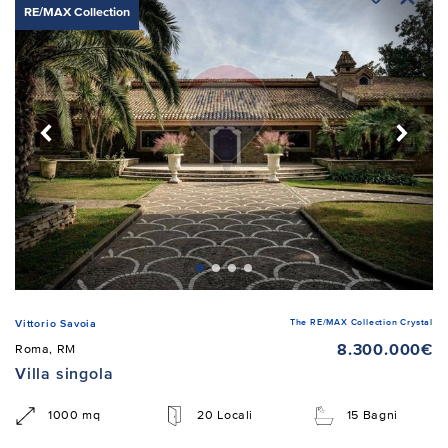
RE/MAX Collection
The RE/MAX Collection Crystal
Vittorio Savoia
8.300.000€
Roma, RM
Villa singola
1000 mq
20 Locali
15 Bagni