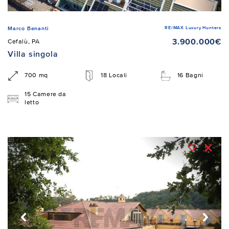
RE/MAX Luxury Hunters
Marco Benanti
3.900.000€
Cefalù, PA
Villa singola
700 mq
18 Locali
16 Bagni
15 Camere da
letto