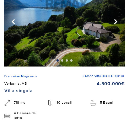
RE/MAX Città Ideale & Prestige
Francoise Mogavero
4.500.000€
Verbania, VB
Villa singola
718 mq
10 Locali
5 Bagni
4 Camere da
letto