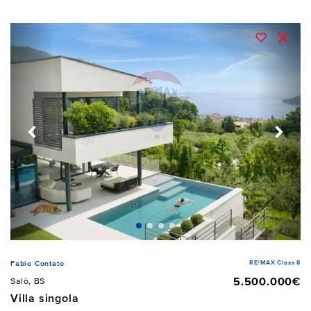
RE/MAX Class 8
Fabio Contato
5.500.000€
Salò, BS
Villa singola