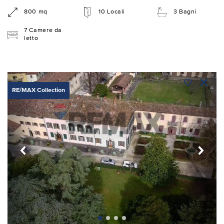
800 mq
10 Locali
3 Bagni
7 Camere da
letto
RE/MAX Collection