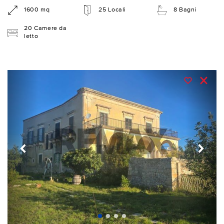
1600 mq
25 Locali
8 Bagni
20 Camere da
letto