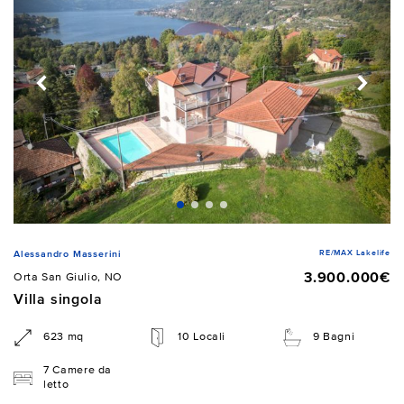
RE/MAX Lakelife
Alessandro Masserini
3.900.000€
Orta San Giulio, NO
Villa singola
623 mq
10 Locali
9 Bagni
7 Camere da
letto