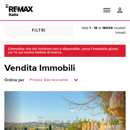
Vedi
1 - 18
di
18658
risultati
FILTRI
trovati
L'immobile che hai richiesto non è disponibile, cerca l'immobile giusto
per te sul nostro motore di ricerca.
Vendita Immobili
Ordina per