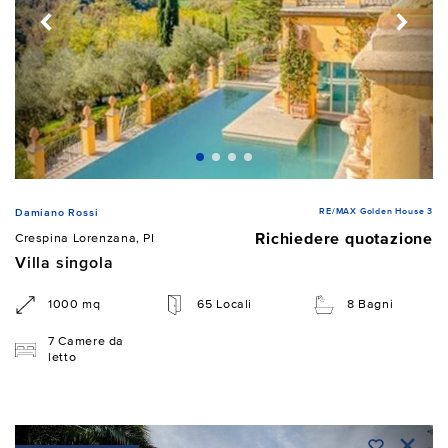
RE/MAX Golden House 3
Damiano Rossi
Richiedere quotazione
Crespina Lorenzana, PI
Villa singola
1000 mq
65 Locali
8 Bagni
7 Camere da
letto