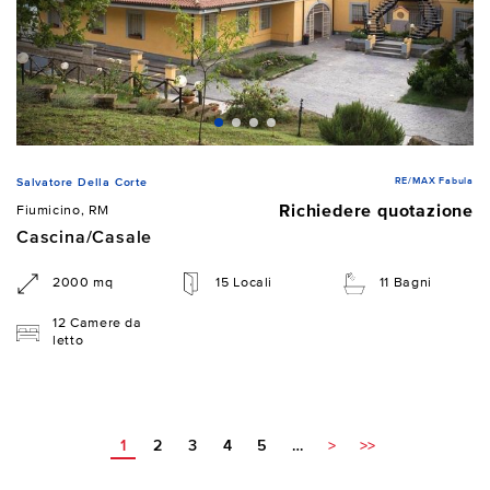
RE/MAX Fabula
Salvatore Della Corte
Richiedere quotazione
Fiumicino, RM
Cascina/Casale
2000 mq
15 Locali
11 Bagni
12 Camere da
letto
1
2
3
4
5
…
>
>>