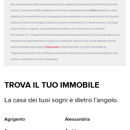
alla valutazione ed approvazione della banca erogante sulla base del profilo finanziario del
24MAX
cliente. Il calcolo del TAEG è effettuato in maniera indipendente da
secondo i criteri
dettati dal provvedimento sulla trasparenza delle operazioni e dei servizi bancari e finanziari
di Banca d'Italia del 29 luglio 2009 e successive modificazioni. Il cliente riceverà, sulla base
della normativa vigente, la documentazione relativa alle 'Informazioni sul Credito
Immobiliare' e il “Prospetto Informativo Europeo Standardizzato (Pies)' prima della stipula del
contratto per approfondire le clausole e le condizioni definitive del mutuo ottenuto nonché
potrà consultare sulla pagina
Trasparenza
i fogli informativi e gli altri documenti di
Trasparenza bancaria. Per verificare la soluzione finanziaria più adatta alle tue esigenze non
esitare a contattare un nostro consulente.
TROVA IL TUO IMMOBILE
La casa dei tuoi sogni è dietro l’angolo.
Agrigento
Alessandria