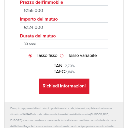
Prezzo dell'immobile
Importo del mutuo
Durata del mutuo
Tasso fisso
Tasso variabile
TAN
2,70%
TAEG
2,84%
Richiedi informazioni
Esempio rappresentativo: I calcoli riportati relativi a rate, interessi, capitale e durata sono
24MAX
stimati da
alla data odierna sulla base dei tassi di riferimento (EURIBOR, BCE,
EUROIRS) sono da considerarsi meramente indicativi e non costituiscono un'offerta da parte
dell'Istituto Rogante. La concessione del mutuo e le condizioni proposte sono subordinate