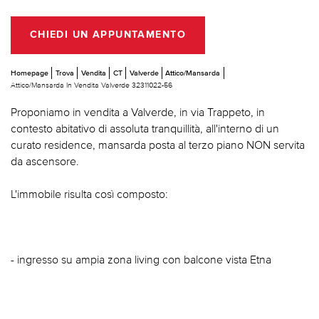
CHIEDI UN APPUNTAMENTO
Homepage
Trova
Vendita
CT
Valverde
Attico/Mansarda
Attico/Mansarda In Vendita Valverde 32311022-56
Proponiamo in vendita a Valverde, in via Trappeto, in
contesto abitativo di assoluta tranquillità, all'interno di un
curato residence, mansarda posta al terzo piano NON servita
da ascensore.
L'immobile risulta così composto:
- ingresso su ampia zona living con balcone vista Etna