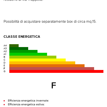
Possibilità di acquistare separatamente box di circa mq.15.
CLASSE ENERGETICA
A4
A3
A2
A1
B
C
D
E
F
G
F
Efficienza energetica invernale:
Efficienza energetica estiva: