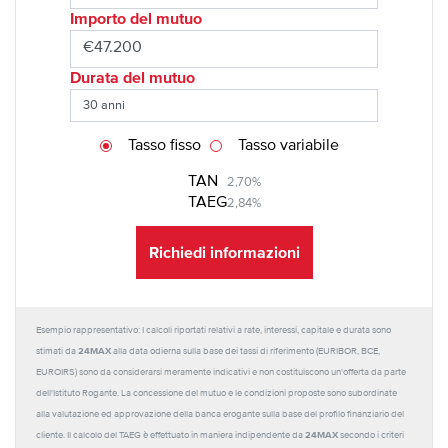
Importo del mutuo
Durata del mutuo
Tasso fisso
Tasso variabile
TAN
2,70%
TAEG
2,84%
Richiedi informazioni
Esempio rappresentativo: I calcoli riportati relativi a rate, interessi, capitale e durata sono
24MAX
stimati da
alla data odierna sulla base dei tassi di riferimento (EURIBOR, BCE,
EUROIRS) sono da considerarsi meramente indicativi e non costituiscono un'offerta da parte
dell'Istituto Rogante. La concessione del mutuo e le condizioni proposte sono subordinate
alla valutazione ed approvazione della banca erogante sulla base del profilo finanziario del
24MAX
cliente. Il calcolo del TAEG è effettuato in maniera indipendente da
secondo i criteri