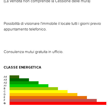
(La Vendita non comprende la Cessione delle mura)
Possibilità di visionare l'immobile il locale tutti i giorni previo
appuntamento telefonico.
Consulenza mutui gratuita in ufficio.
CLASSE ENERGETICA
A4
A3
A2
A1
B
C
D
E
F
G