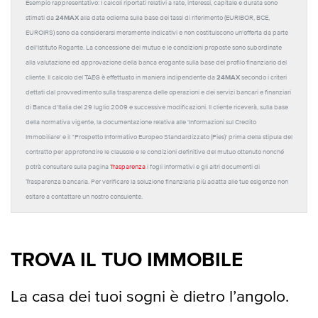
Esempio rappresentativo: I calcoli riportati relativi a rate, interessi, capitale e durata sono
24MAX
stimati da
alla data odierna sulla base dei tassi di riferimento (EURIBOR, BCE,
EUROIRS) sono da considerarsi meramente indicativi e non costituiscono un'offerta da parte
dell'Istituto Rogante. La concessione del mutuo e le condizioni proposte sono subordinate
alla valutazione ed approvazione della banca erogante sulla base del profilo finanziario del
24MAX
cliente. Il calcolo del TAEG è effettuato in maniera indipendente da
secondo i criteri
dettati dal provvedimento sulla trasparenza delle operazioni e dei servizi bancari e finanziari
di Banca d'Italia del 29 luglio 2009 e successive modificazioni. Il cliente riceverà, sulla base
della normativa vigente, la documentazione relativa alle 'Informazioni sul Credito
Immobiliare' e il “Prospetto Informativo Europeo Standardizzato (Pies)' prima della stipula del
contratto per approfondire le clausole e le condizioni definitive del mutuo ottenuto nonché
potrà consultare sulla pagina
Trasparenza
i fogli informativi e gli altri documenti di
Trasparenza bancaria. Per verificare la soluzione finanziaria più adatta alle tue esigenze non
esitare a contattare un nostro consulente.
TROVA IL TUO IMMOBILE
La casa dei tuoi sogni è dietro l’angolo.