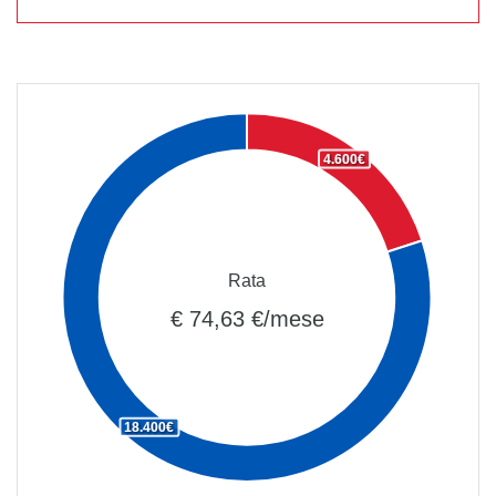
4.600€
Rata
€ 74,63 €/mese
18.400€