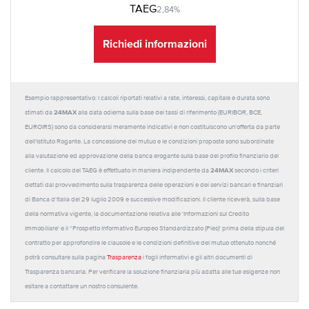
TAEG
2,84%
Richiedi informazioni
Esempio rappresentativo: I calcoli riportati relativi a rate, interessi, capitale e durata sono
24MAX
stimati da
alla data odierna sulla base dei tassi di riferimento (EURIBOR, BCE,
EUROIRS) sono da considerarsi meramente indicativi e non costituiscono un'offerta da parte
dell'Istituto Rogante. La concessione del mutuo e le condizioni proposte sono subordinate
alla valutazione ed approvazione della banca erogante sulla base del profilo finanziario del
24MAX
cliente. Il calcolo del TAEG è effettuato in maniera indipendente da
secondo i criteri
dettati dal provvedimento sulla trasparenza delle operazioni e dei servizi bancari e finanziari
di Banca d'Italia del 29 luglio 2009 e successive modificazioni. Il cliente riceverà, sulla base
della normativa vigente, la documentazione relativa alle 'Informazioni sul Credito
Immobiliare' e il “Prospetto Informativo Europeo Standardizzato (Pies)' prima della stipula del
contratto per approfondire le clausole e le condizioni definitive del mutuo ottenuto nonché
potrà consultare sulla pagina
Trasparenza
i fogli informativi e gli altri documenti di
Trasparenza bancaria. Per verificare la soluzione finanziaria più adatta alle tue esigenze non
esitare a contattare un nostro consulente.