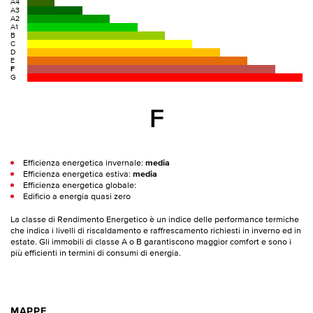
A4
A3
A2
A1
B
C
D
E
F
G
F
Efficienza energetica invernale:
media
Efficienza energetica estiva:
media
Efficienza energetica globale:
Edificio a energia quasi zero
La classe di Rendimento Energetico è un indice delle performance termiche
che indica i livelli di riscaldamento e raffrescamento richiesti in inverno ed in
estate. Gli immobili di classe A o B garantiscono maggior comfort e sono i
più efficienti in termini di consumi di energia.
MAPPE