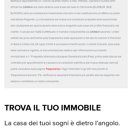
Esempio rappresentativo: I calcoli riportati relativi a rate, interessi, capitale e durata sono
24MAX
stimati da
alla data odierna sulla base dei tassi di riferimento (EURIBOR, BCE,
EUROIRS) sono da considerarsi meramente indicativi e non costituiscono un'offerta da parte
dell'Istituto Rogante. La concessione del mutuo e le condizioni proposte sono subordinate
alla valutazione ed approvazione della banca erogante sulla base del profilo finanziario del
24MAX
cliente. Il calcolo del TAEG è effettuato in maniera indipendente da
secondo i criteri
dettati dal provvedimento sulla trasparenza delle operazioni e dei servizi bancari e finanziari
di Banca d'Italia del 29 luglio 2009 e successive modificazioni. Il cliente riceverà, sulla base
della normativa vigente, la documentazione relativa alle 'Informazioni sul Credito
Immobiliare' e il “Prospetto Informativo Europeo Standardizzato (Pies)' prima della stipula del
contratto per approfondire le clausole e le condizioni definitive del mutuo ottenuto nonché
potrà consultare sulla pagina
Trasparenza
i fogli informativi e gli altri documenti di
Trasparenza bancaria. Per verificare la soluzione finanziaria più adatta alle tue esigenze non
esitare a contattare un nostro consulente.
TROVA IL TUO IMMOBILE
La casa dei tuoi sogni è dietro l’angolo.