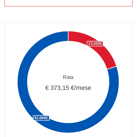
23.000€
Rata
€ 373,15 €/mese
92.000€