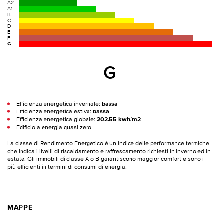
A2
A1
B
C
D
E
F
G
G
Efficienza energetica invernale:
bassa
Efficienza energetica estiva:
bassa
Efficienza energetica globale:
202.55 kwh/m2
Edificio a energia quasi zero
La classe di Rendimento Energetico è un indice delle performance termiche
che indica i livelli di riscaldamento e raffrescamento richiesti in inverno ed in
estate. Gli immobili di classe A o B garantiscono maggior comfort e sono i
più efficienti in termini di consumi di energia.
MAPPE