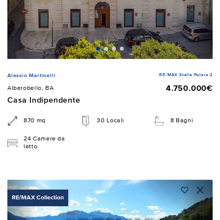
RE/MAX Stella Polare 2
Alessio Martinelli
4.750.000€
Alberobello, BA
Casa Indipendente
870 mq
30 Locali
8 Bagni
24 Camere da
letto
RE/MAX Collection