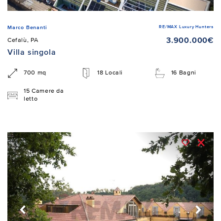
RE/MAX Luxury Hunters
Marco Benanti
3.900.000€
Cefalù, PA
Villa singola
700 mq
18 Locali
16 Bagni
15 Camere da
letto