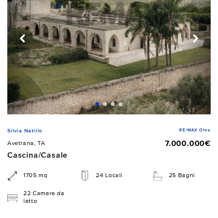
RE/MAX Oltre
Silvia Natillo
7.000.000€
Avetrana, TA
Cascina/Casale
1705 mq
24 Locali
25 Bagni
22 Camere da
letto