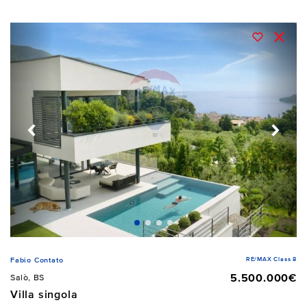
RE/MAX Class 8
Fabio Contato
5.500.000€
Salò, BS
Villa singola