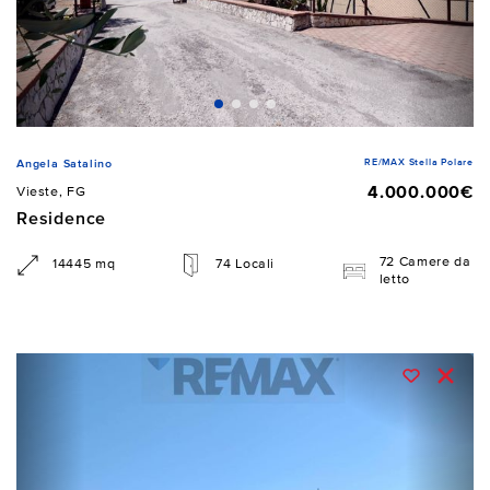
RE/MAX Stella Polare
Angela Satalino
4.000.000€
Vieste, FG
Residence
72 Camere da
14445 mq
74 Locali
letto