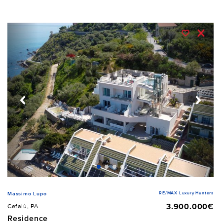
RE/MAX Luxury Hunters
Massimo Lupo
3.900.000€
Cefalù, PA
Residence