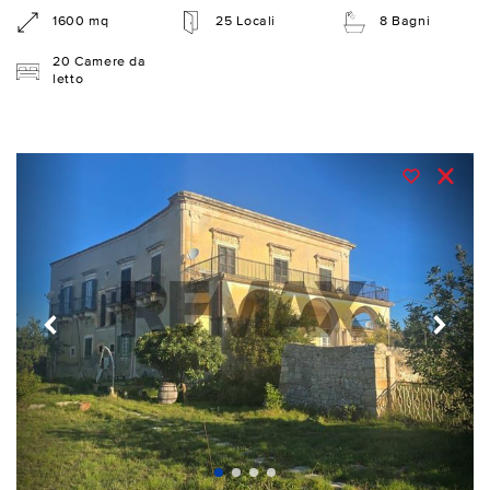
1600 mq
25 Locali
8 Bagni
20 Camere da
letto