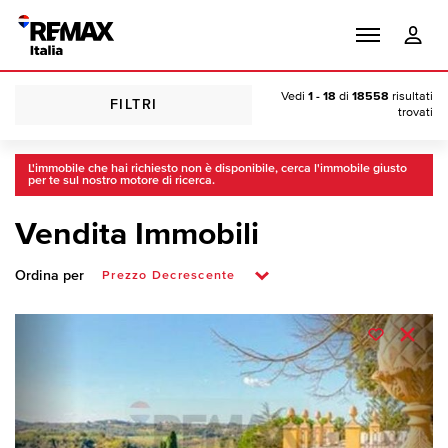
Vedi
1 - 18
di
18558
risultati
FILTRI
trovati
L'immobile che hai richiesto non è disponibile, cerca l'immobile giusto
per te sul nostro motore di ricerca.
Vendita Immobili
Ordina per