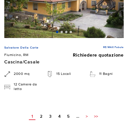
RE/MAX Fabula
Salvatore Della Corte
Richiedere quotazione
Fiumicino, RM
Cascina/Casale
2000 mq
15 Locali
11 Bagni
12 Camere da
letto
1
2
3
4
5
…
>
>>