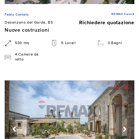
RE/MAX Class 8
Fabio Contato
Richiedere quotazione
Desenzano del Garda, BS
Nuove costruzioni
530 mq
5 Locali
3 Bagni
4 Camere da
letto