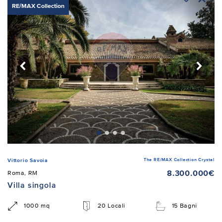
RE/MAX Collection
The RE/MAX Collection Crystal
Vittorio Savoia
8.300.000€
Roma, RM
Villa singola
1000 mq
20 Locali
15 Bagni