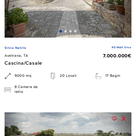
RE/MAX Oltre
Silvia Natillo
7.000.000€
Avetrana, TA
Cascina/Casale
9000 mq
20 Locali
17 Bagni
8 Camere da
letto