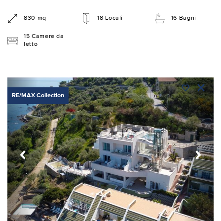
830 mq
18 Locali
16 Bagni
15 Camere da
letto
RE/MAX Collection