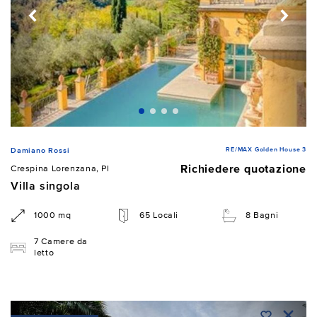
RE/MAX Golden House 3
Damiano Rossi
Richiedere quotazione
Crespina Lorenzana, PI
Villa singola
1000 mq
65 Locali
8 Bagni
7 Camere da
letto