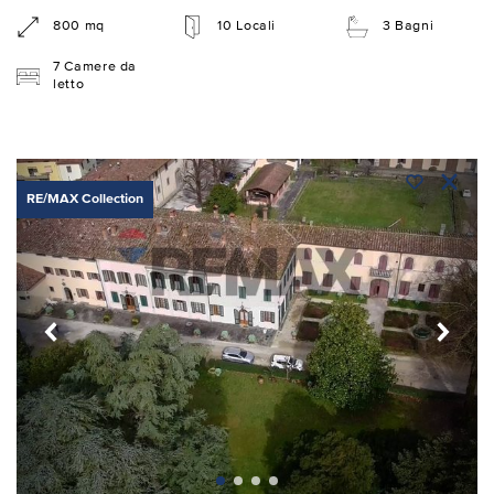
800 mq
10 Locali
3 Bagni
7 Camere da
letto
RE/MAX Collection