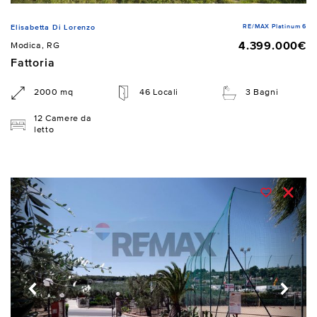
RE/MAX Platinum 6
Elisabetta Di Lorenzo
4.399.000€
Modica, RG
Fattoria
2000 mq
46 Locali
3 Bagni
12 Camere da
letto