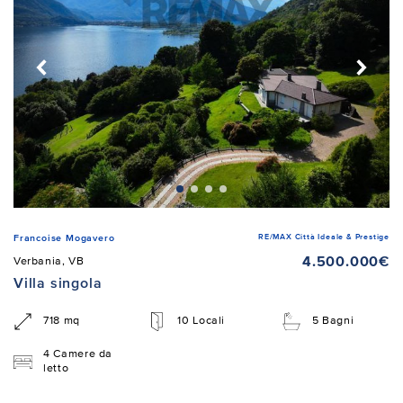
RE/MAX Città Ideale & Prestige
Francoise Mogavero
4.500.000€
Verbania, VB
Villa singola
718 mq
10 Locali
5 Bagni
4 Camere da
letto