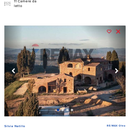
11 Camere da
letto
RE/MAX Oltre
Silvia Natillo