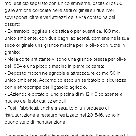
mq: edificio separato con unico ambiente, ospita di ca.60
giare antiche collocate nelle sedi originali su due livelli
sovrapposti oltre a vari attrezzi della vita contadina del
passato;
• Ex frantoio, oggi aula didattica o per eventi ca. 160 mq,
unico ambiente, con due bagni adiacenti, contiene nella sua
sede originale una grande macina per le olive con ruote in
granito;
• Nella corte antistante vi sono una grande pressa per olive
del 1884 e una piccola macina in pietra calcarea;
• Deposito macchine agricole e attrazzature ca mq 50 in
unico ambiente. Accanto ad esso un serbatoio di sicurezza
con elettropompa per il gasolio agricolo.
• L'Azienda è dotata di una piscina di m 12 x 6 adiacente al
nucleo dei fabbricati aziendali.
• Tutti i fabbricati, anche a seguito di un progetto di
ristrutturazione e restauro realizzato nel 2015-16, sono in
buono stato di manutenzione.
Per maggiori dettagli e immagini dei fabbricati sopra descritti,