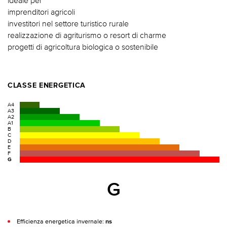
ideale per
imprenditori agricoli
investitori nel settore turistico rurale
realizzazione di agriturismo o resort di charme
progetti di agricoltura biologica o sostenibile
CLASSE ENERGETICA
A4
A3
A2
A1
B
C
D
E
F
G
G
Efficienza energetica invernale:
ns