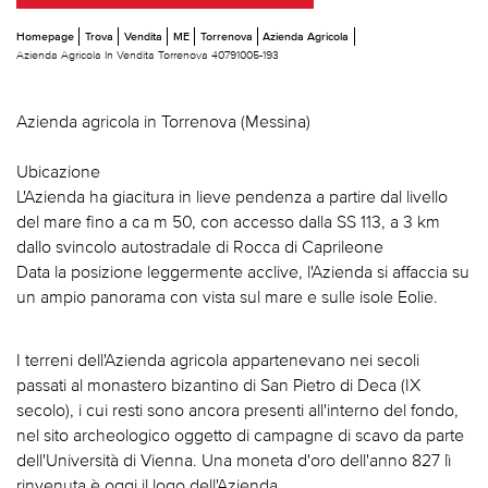
Homepage
Trova
Vendita
ME
Torrenova
Azienda Agricola
Azienda Agricola In Vendita Torrenova 40791005-193
Azienda agricola in Torrenova (Messina)
Ubicazione
L'Azienda ha giacitura in lieve pendenza a partire dal livello
del mare fino a ca m 50, con accesso dalla SS 113, a 3 km
dallo svincolo autostradale di Rocca di Caprileone
Data la posizione leggermente acclive, l'Azienda si affaccia su
un ampio panorama con vista sul mare e sulle isole Eolie.
I terreni dell'Azienda agricola appartenevano nei secoli
passati al monastero bizantino di San Pietro di Deca (IX
secolo), i cui resti sono ancora presenti all'interno del fondo,
nel sito archeologico oggetto di campagne di scavo da parte
dell'Università di Vienna. Una moneta d'oro dell'anno 827 lì
rinvenuta è oggi il logo dell'Azienda.