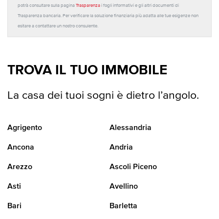
potrà consultare sulla pagina
Trasparenza
i fogli informativi e gli altri documenti di
Trasparenza bancaria. Per verificare la soluzione finanziaria più adatta alle tue esigenze non
esitare a contattare un nostro consulente.
TROVA IL TUO IMMOBILE
La casa dei tuoi sogni è dietro l’angolo.
Agrigento
Alessandria
Ancona
Andria
Arezzo
Ascoli Piceno
Asti
Avellino
Bari
Barletta