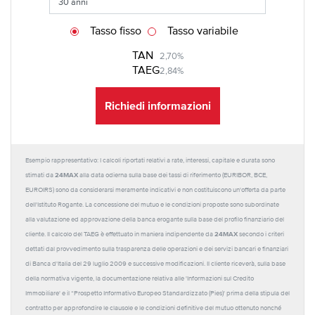
Tasso fisso
Tasso variabile
TAN
2,70%
TAEG
2,84%
Richiedi informazioni
Esempio rappresentativo: I calcoli riportati relativi a rate, interessi, capitale e durata sono
24MAX
stimati da
alla data odierna sulla base dei tassi di riferimento (EURIBOR, BCE,
EUROIRS) sono da considerarsi meramente indicativi e non costituiscono un'offerta da parte
dell'Istituto Rogante. La concessione del mutuo e le condizioni proposte sono subordinate
alla valutazione ed approvazione della banca erogante sulla base del profilo finanziario del
24MAX
cliente. Il calcolo del TAEG è effettuato in maniera indipendente da
secondo i criteri
dettati dal provvedimento sulla trasparenza delle operazioni e dei servizi bancari e finanziari
di Banca d'Italia del 29 luglio 2009 e successive modificazioni. Il cliente riceverà, sulla base
della normativa vigente, la documentazione relativa alle 'Informazioni sul Credito
Immobiliare' e il “Prospetto Informativo Europeo Standardizzato (Pies)' prima della stipula del
contratto per approfondire le clausole e le condizioni definitive del mutuo ottenuto nonché