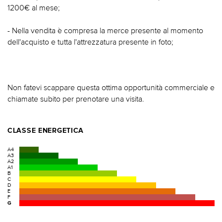
1200€ al mese;
- Nella vendita è compresa la merce presente al momento
dell'acquisto e tutta l'attrezzatura presente in foto;
Non fatevi scappare questa ottima opportunità commerciale e
chiamate subito per prenotare una visita.
CLASSE ENERGETICA
A4
A3
A2
A1
B
C
D
E
F
G