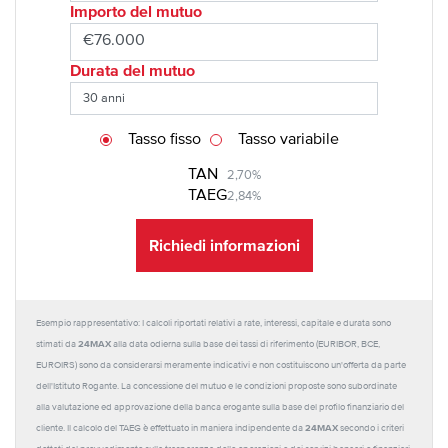
Importo del mutuo
Durata del mutuo
Tasso fisso
Tasso variabile
TAN
2,70%
TAEG
2,84%
Richiedi informazioni
Esempio rappresentativo: I calcoli riportati relativi a rate, interessi, capitale e durata sono
24MAX
stimati da
alla data odierna sulla base dei tassi di riferimento (EURIBOR, BCE,
EUROIRS) sono da considerarsi meramente indicativi e non costituiscono un'offerta da parte
dell'Istituto Rogante. La concessione del mutuo e le condizioni proposte sono subordinate
alla valutazione ed approvazione della banca erogante sulla base del profilo finanziario del
24MAX
cliente. Il calcolo del TAEG è effettuato in maniera indipendente da
secondo i criteri