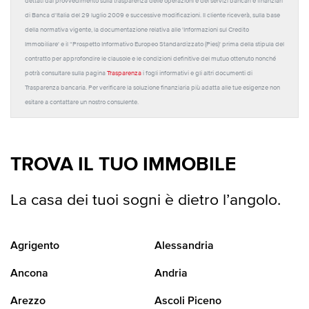
dettati dal provvedimento sulla trasparenza delle operazioni e dei servizi bancari e finanziari
di Banca d'Italia del 29 luglio 2009 e successive modificazioni. Il cliente riceverà, sulla base
della normativa vigente, la documentazione relativa alle 'Informazioni sul Credito
Immobiliare' e il “Prospetto Informativo Europeo Standardizzato (Pies)' prima della stipula del
contratto per approfondire le clausole e le condizioni definitive del mutuo ottenuto nonché
potrà consultare sulla pagina
Trasparenza
i fogli informativi e gli altri documenti di
Trasparenza bancaria. Per verificare la soluzione finanziaria più adatta alle tue esigenze non
esitare a contattare un nostro consulente.
TROVA IL TUO IMMOBILE
La casa dei tuoi sogni è dietro l’angolo.
Agrigento
Alessandria
Ancona
Andria
Arezzo
Ascoli Piceno