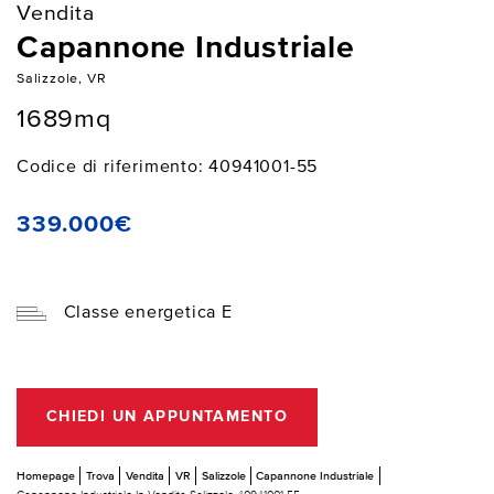
Vendita
Capannone Industriale
Salizzole, VR
1689mq
Codice di riferimento: 40941001-55
339.000€
Classe energetica E
CHIEDI UN APPUNTAMENTO
Homepage
Trova
Vendita
VR
Salizzole
Capannone Industriale
Capannone Industriale In Vendita Salizzole 40941001-55