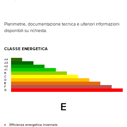
Planimetrie, documentazione tecnica e ulteriori informazioni
disponibili su richiesta.
CLASSE ENERGETICA
A4
A3
A2
A1
B
C
D
E
F
G
E
Efficienza energetica invernale: