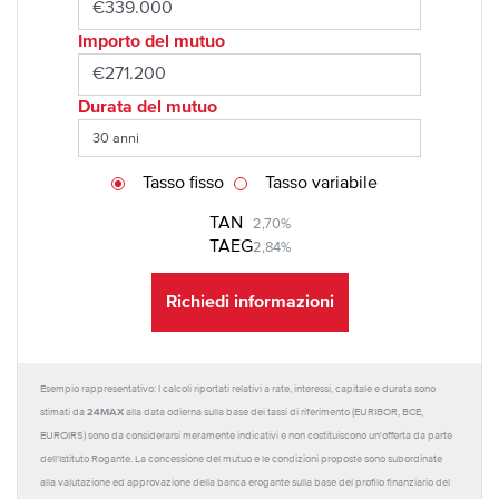
Importo del mutuo
Durata del mutuo
Tasso fisso
Tasso variabile
TAN
2,70%
TAEG
2,84%
Richiedi informazioni
Esempio rappresentativo: I calcoli riportati relativi a rate, interessi, capitale e durata sono
24MAX
stimati da
alla data odierna sulla base dei tassi di riferimento (EURIBOR, BCE,
EUROIRS) sono da considerarsi meramente indicativi e non costituiscono un'offerta da parte
dell'Istituto Rogante. La concessione del mutuo e le condizioni proposte sono subordinate
alla valutazione ed approvazione della banca erogante sulla base del profilo finanziario del