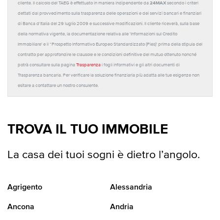
24MAX
cliente. Il calcolo del TAEG è effettuato in maniera indipendente da
secondo i criteri
dettati dal provvedimento sulla trasparenza delle operazioni e dei servizi bancari e finanziari
di Banca d'Italia del 29 luglio 2009 e successive modificazioni. Il cliente riceverà, sulla base
della normativa vigente, la documentazione relativa alle 'Informazioni sul Credito
Immobiliare' e il “Prospetto Informativo Europeo Standardizzato (Pies)' prima della stipula del
contratto per approfondire le clausole e le condizioni definitive del mutuo ottenuto nonché
potrà consultare sulla pagina
Trasparenza
i fogli informativi e gli altri documenti di
Trasparenza bancaria. Per verificare la soluzione finanziaria più adatta alle tue esigenze non
esitare a contattare un nostro consulente.
TROVA IL TUO IMMOBILE
La casa dei tuoi sogni è dietro l’angolo.
Agrigento
Alessandria
Ancona
Andria