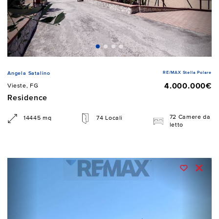
RE/MAX Stella Polare
Angela Satalino
4.000.000€
Vieste, FG
Residence
72 Camere da
14445 mq
74 Locali
letto