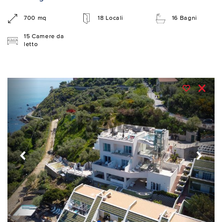
700 mq
18 Locali
16 Bagni
15 Camere da
letto