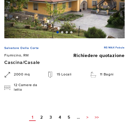
RE/MAX Fabula
Salvatore Della Corte
Richiedere quotazione
Fiumicino, RM
Cascina/Casale
2000 mq
15 Locali
11 Bagni
12 Camere da
letto
1
2
3
4
5
…
>
>>