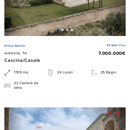
RE/MAX Oltre
Silvia Natillo
7.000.000€
Avetrana, TA
Cascina/Casale
1705 mq
24 Locali
25 Bagni
22 Camere da
letto