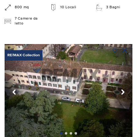
800 mq
10 Locali
3 Bagni
7 Camere da
letto
RE/MAX Collection