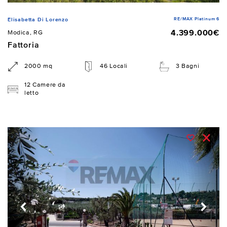
RE/MAX Platinum 6
Elisabetta Di Lorenzo
4.399.000€
Modica, RG
Fattoria
2000 mq
46 Locali
3 Bagni
12 Camere da
letto