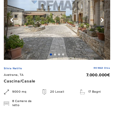
RE/MAX Oltre
Silvia Natillo
7.000.000€
Avetrana, TA
Cascina/Casale
9000 mq
20 Locali
17 Bagni
8 Camere da
letto