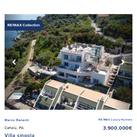
RE/MAX Collection
RE/MAX Luxury Hunters
Marco Benanti
3.900.000€
Cefalù, PA
Villa singola