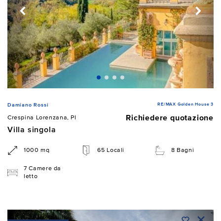
RE/MAX Golden House 3
Damiano Rossi
Richiedere quotazione
Crespina Lorenzana, PI
Villa singola
1000 mq
65 Locali
8 Bagni
7 Camere da
letto