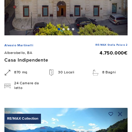
RE/MAX Stella Polare 2
Alessio Martinelli
4.750.000€
Alberobello, BA
Casa Indipendente
870 mq
30 Locali
8 Bagni
24 Camere da
letto
RE/MAX Collection