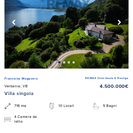
RE/MAX Città Ideale & Prestige
Francoise Mogavero
4.500.000€
Verbania, VB
Villa singola
718 mq
10 Locali
5 Bagni
4 Camere da
letto