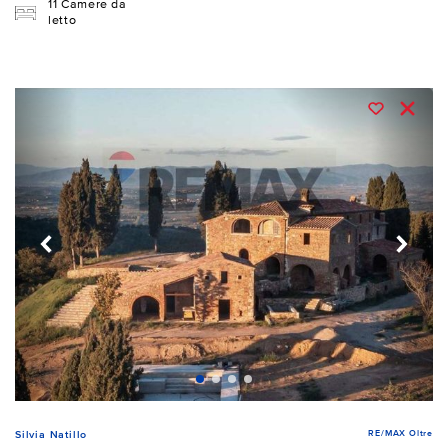
11 Camere da
letto
RE/MAX Oltre
Silvia Natillo