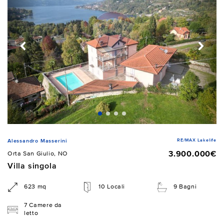
RE/MAX Lakelife
Alessandro Masserini
3.900.000€
Orta San Giulio, NO
Villa singola
623 mq
10 Locali
9 Bagni
7 Camere da
letto