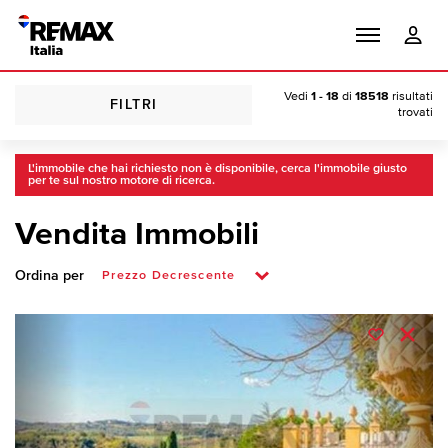
Vedi
1 - 18
di
18518
risultati
FILTRI
trovati
L'immobile che hai richiesto non è disponibile, cerca l'immobile giusto
per te sul nostro motore di ricerca.
Vendita Immobili
Ordina per