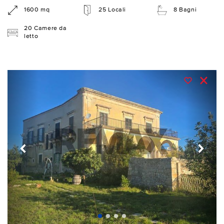
1600 mq
25 Locali
8 Bagni
20 Camere da
letto