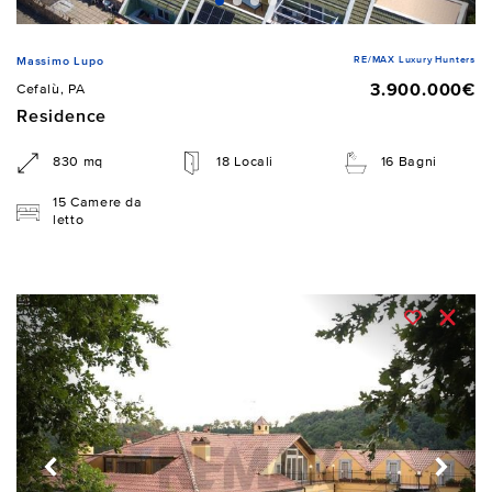
RE/MAX Luxury Hunters
Massimo Lupo
3.900.000€
Cefalù, PA
Residence
830 mq
18 Locali
16 Bagni
15 Camere da
letto