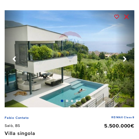
RE/MAX Class 8
Fabio Contato
5.500.000€
Salò, BS
Villa singola