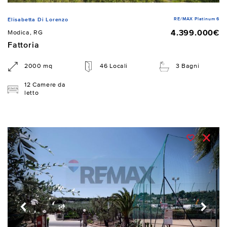
RE/MAX Platinum 6
Elisabetta Di Lorenzo
4.399.000€
Modica, RG
Fattoria
2000 mq
46 Locali
3 Bagni
12 Camere da
letto