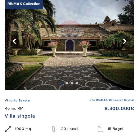
RE/MAX Collection
The RE/MAX Collection Crystal
Vittorio Savoia
8.300.000€
Roma, RM
Villa singola
1000 mq
20 Locali
15 Bagni