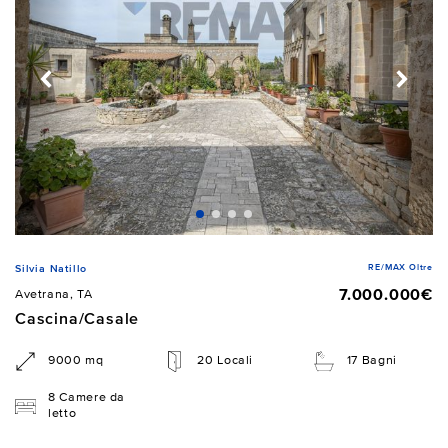
RE/MAX Oltre
Silvia Natillo
7.000.000€
Avetrana, TA
Cascina/Casale
9000 mq
20 Locali
17 Bagni
8 Camere da
letto