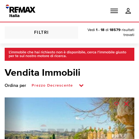
Vedi
1 - 18
di
18579
risultati
FILTRI
trovati
L'immobile che hai richiesto non è disponibile, cerca l'immobile giusto
per te sul nostro motore di ricerca.
Vendita Immobili
Ordina per