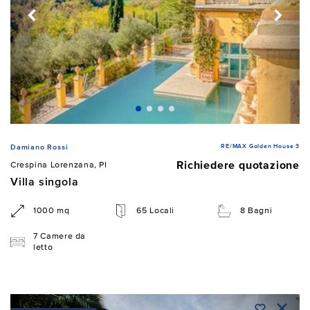
RE/MAX Golden House 3
Damiano Rossi
Richiedere quotazione
Crespina Lorenzana, PI
Villa singola
1000 mq
65 Locali
8 Bagni
7 Camere da
letto