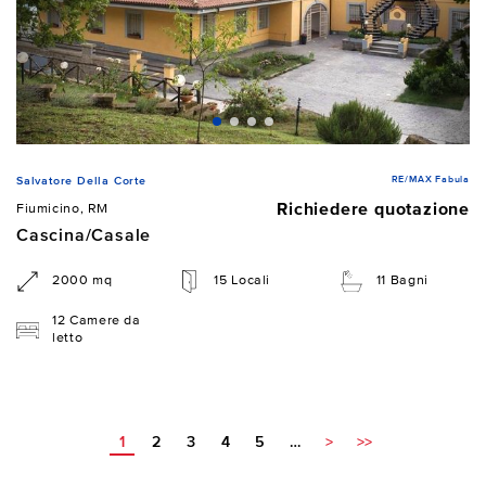
RE/MAX Fabula
Salvatore Della Corte
Richiedere quotazione
Fiumicino, RM
Cascina/Casale
2000 mq
15 Locali
11 Bagni
12 Camere da
letto
1
2
3
4
5
…
>
>>