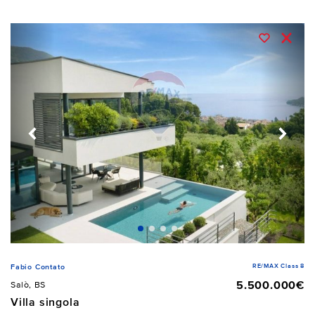
RE/MAX Class 8
Fabio Contato
5.500.000€
Salò, BS
Villa singola