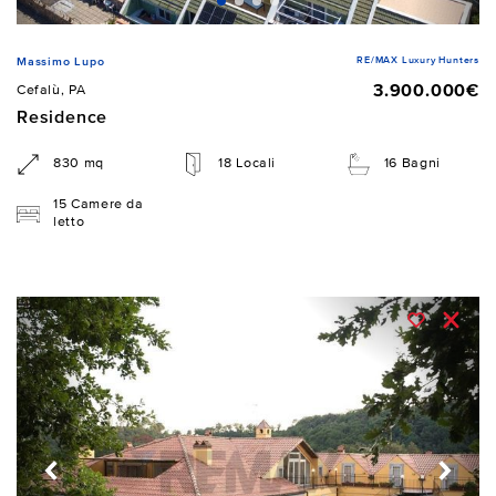
RE/MAX Luxury Hunters
Massimo Lupo
3.900.000€
Cefalù, PA
Residence
830 mq
18 Locali
16 Bagni
15 Camere da
letto