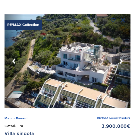
RE/MAX Collection
RE/MAX Luxury Hunters
Marco Benanti
3.900.000€
Cefalù, PA
Villa singola