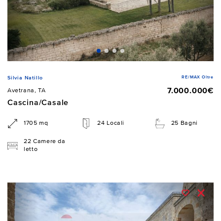
RE/MAX Oltre
Silvia Natillo
7.000.000€
Avetrana, TA
Cascina/Casale
1705 mq
24 Locali
25 Bagni
22 Camere da
letto