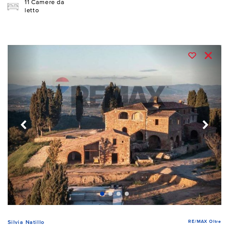
11 Camere da
letto
RE/MAX Oltre
Silvia Natillo