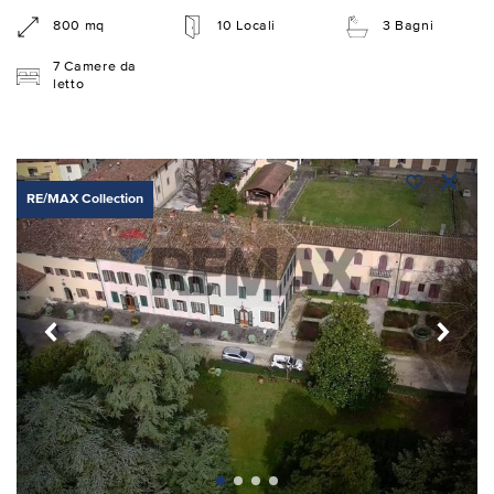
800 mq
10 Locali
3 Bagni
7 Camere da
letto
RE/MAX Collection