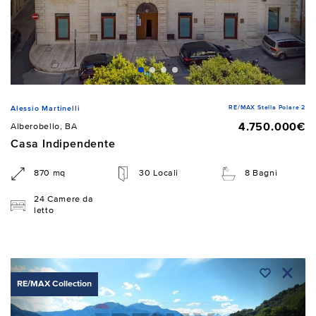
RE/MAX Stella Polare 2
Alessio Martinelli
4.750.000€
Alberobello, BA
Casa Indipendente
870 mq
30 Locali
8 Bagni
24 Camere da
letto
RE/MAX Collection