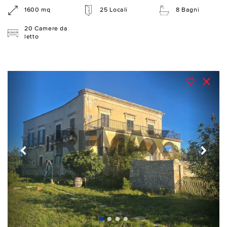
1600 mq
25 Locali
8 Bagni
20 Camere da
letto