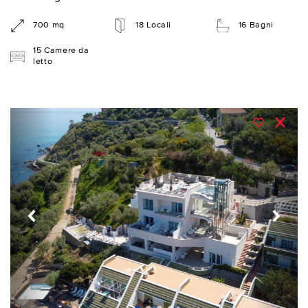
700 mq
18 Locali
16 Bagni
15 Camere da
letto