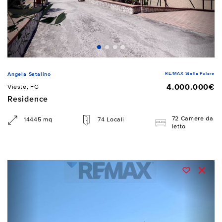
RE/MAX Stella Polare
Angela Satalino
4.000.000€
Vieste, FG
Residence
72 Camere da
14445 mq
74 Locali
letto