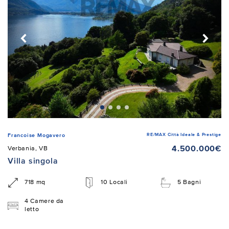
RE/MAX Città Ideale & Prestige
Francoise Mogavero
4.500.000€
Verbania, VB
Villa singola
718 mq
10 Locali
5 Bagni
4 Camere da
letto