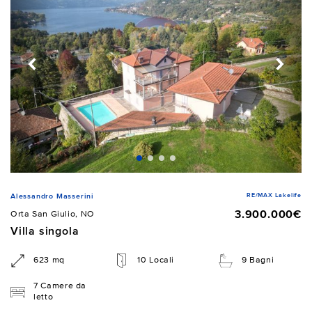
RE/MAX Lakelife
Alessandro Masserini
3.900.000€
Orta San Giulio, NO
Villa singola
623 mq
10 Locali
9 Bagni
7 Camere da
letto