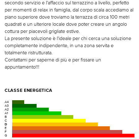
secondo servizio e l'affaccio sul terrazzino a livello, perfetto
per momenti di relax in famiglia, dal corpo scala accediamo al
piano superiore dove troviamo la terrazza di circa 100 metri
quadrati e un ulteriore locale dove poter creare un angolo
cottura per piacevoli grigliate estive.
La presente soluzione è l'ideale per chi cerca una soluzione
completamente indipendente, in una zona servita e
totalmente ristrutturata.
Contattami per saperne di più e per fissare un
appuntamento!!!
CLASSE ENERGETICA
A4
A3
A2
A1
B
C
D
E
F
G