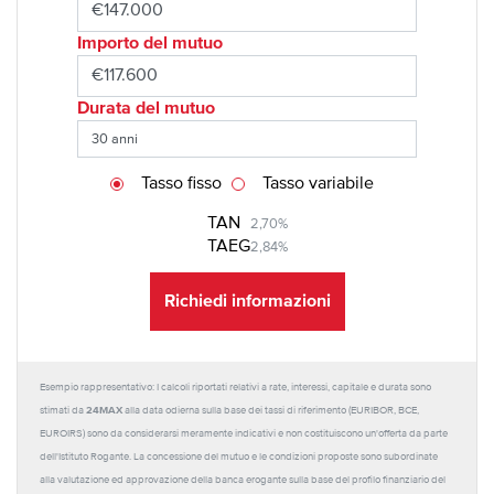
Importo del mutuo
Durata del mutuo
Tasso fisso
Tasso variabile
TAN
2,70%
TAEG
2,84%
Richiedi informazioni
Esempio rappresentativo: I calcoli riportati relativi a rate, interessi, capitale e durata sono
24MAX
stimati da
alla data odierna sulla base dei tassi di riferimento (EURIBOR, BCE,
EUROIRS) sono da considerarsi meramente indicativi e non costituiscono un'offerta da parte
dell'Istituto Rogante. La concessione del mutuo e le condizioni proposte sono subordinate
alla valutazione ed approvazione della banca erogante sulla base del profilo finanziario del