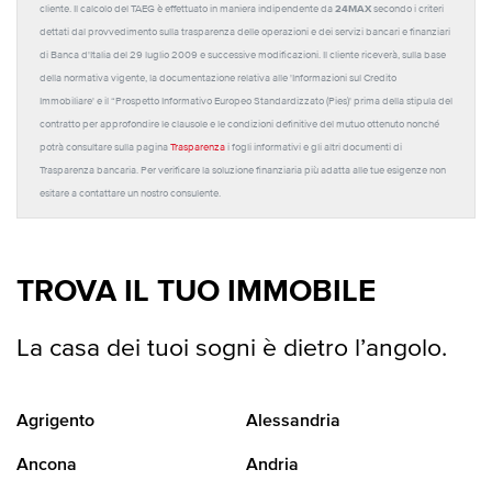
24MAX
cliente. Il calcolo del TAEG è effettuato in maniera indipendente da
secondo i criteri
dettati dal provvedimento sulla trasparenza delle operazioni e dei servizi bancari e finanziari
di Banca d'Italia del 29 luglio 2009 e successive modificazioni. Il cliente riceverà, sulla base
della normativa vigente, la documentazione relativa alle 'Informazioni sul Credito
Immobiliare' e il “Prospetto Informativo Europeo Standardizzato (Pies)' prima della stipula del
contratto per approfondire le clausole e le condizioni definitive del mutuo ottenuto nonché
potrà consultare sulla pagina
Trasparenza
i fogli informativi e gli altri documenti di
Trasparenza bancaria. Per verificare la soluzione finanziaria più adatta alle tue esigenze non
esitare a contattare un nostro consulente.
TROVA IL TUO IMMOBILE
La casa dei tuoi sogni è dietro l’angolo.
Agrigento
Alessandria
Ancona
Andria