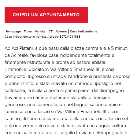
CHIEDI UN APPUNTAMENTO
Homepage
Trova
Vendita
CT
Acireale
Casa Indipendente
Casa Indipendente In Vendita Acireale 30721403-1683
Ad Aci Platani, a due passi dalla piazza centrale e a 5 minuti
da Acireale, favolosa casa indipendente totalmente e
finemente ristrutturata e pronta ad essere abitata.
L'immobile, ubicato in Via Vittorio Emanuele III, è così
composto: Ingresso su strada, l'androne si presenta caloroso
e bene rifinito, è stato ricavato un comodo ripostiglio nel
sottoscala, la scala ci porta al primo piano, dal disimpegno
troviamo una camera matrimoniale dalle dimensioni
generose, una cameretta, un bel bagno, salone ampio e
luminoso con affaccio su Via Vittorio Emanuele III e con
camino, di fianco abbiamo una bella cucina con affaccio sul
balcone verandato dove è stato ricavato un angolo cottura
con cucina in muratura, di seguito troviamo disimpegnato il