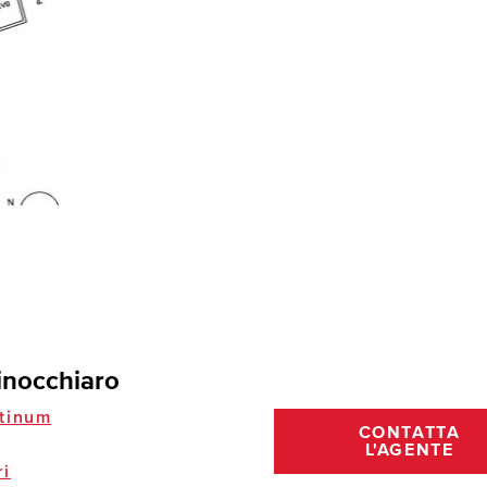
inocchiaro
tinum
CONTATTA
L'AGENTE
ri