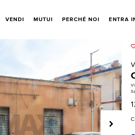
VENDI
MUTUI
PERCHÉ NOI
ENTRA I
V
Vi
S
1
C