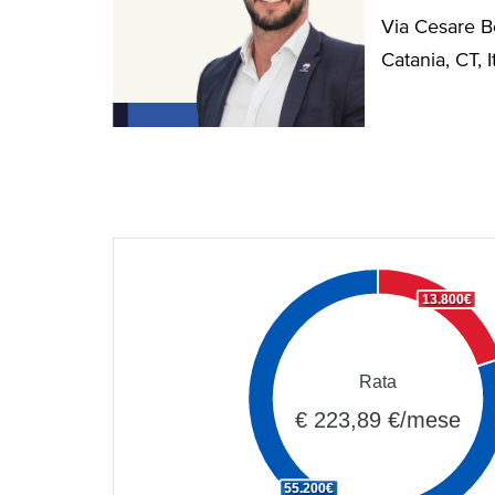
Via Cesare B
Catania, CT, I
13.800€
Rata
€ 223,89 €/mese
55.200€