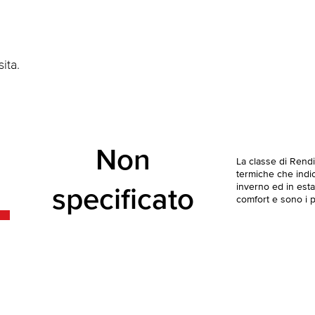
ita.
Non
La classe di Rend
termiche che indica
inverno ed in esta
specificato
comfort e sono i pi