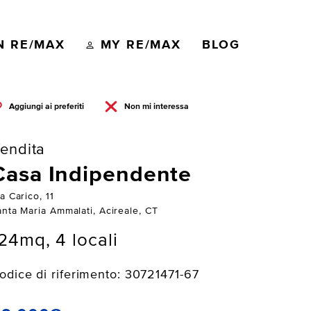
N RE/MAX
MY RE/MAX
BLOG
Aggiungi ai preferiti
Non mi interessa
endita
Casa Indipendente
a Carico, 11
anta Maria Ammalati, Acireale, CT
24mq, 4 locali
odice di riferimento: 30721471-67