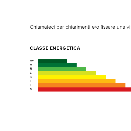
Chiamateci per chiarimenti e/o fissare una vis
CLASSE ENERGETICA
A+
A
B
C
D
E
F
G