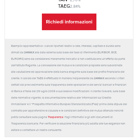
TAN
2,70%
TAEG
2,84%
Richiedi informazioni
Esempio rappresentativo: I calcoli riportati relativi a rate, interessi, capitale e durata sono
24MAX
stimati da
alla data odierna sulla base dei tassi di riferimento (EURIBOR, BCE,
EUROIRS) sono da considerarsi meramente indicativi e non costituiscono un'offerta da parte
dell'Istituto Rogante. La concessione del mutuo e le condizioni proposte sono subordinate
alla valutazione ed approvazione della banca erogante sulla base del profilo finanziario del
24MAX
cliente. Il calcolo del TAEG è effettuato in maniera indipendente da
secondo i criteri
dettati dal provvedimento sulla trasparenza delle operazioni e dei servizi bancari e finanziari
di Banca d'Italia del 29 luglio 2009 e successive modificazioni. Il cliente riceverà, sulla base
della normativa vigente, la documentazione relativa alle 'Informazioni sul Credito
Immobiliare' e il “Prospetto Informativo Europeo Standardizzato (Pies)' prima della stipula del
contratto per approfondire le clausole e le condizioni definitive del mutuo ottenuto nonché
potrà consultare sulla pagina
Trasparenza
i fogli informativi e gli altri documenti di
Trasparenza bancaria. Per verificare la soluzione finanziaria più adatta alle tue esigenze non
esitare a contattare un nostro consulente.