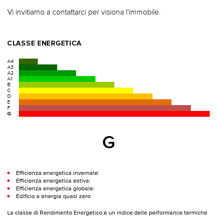
Vi invitiamo a contattarci per visiona l'immobile.
CLASSE ENERGETICA
A4
A3
A2
A1
B
C
D
E
F
G
G
Efficienza energetica invernale:
Efficienza energetica estiva:
Efficienza energetica globale:
Edificio a energia quasi zero
La classe di Rendimento Energetico è un indice delle performance termiche