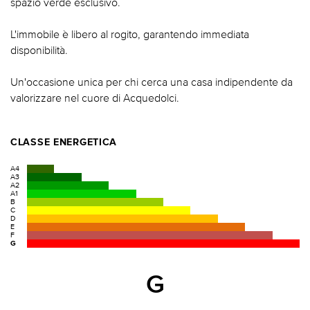
spazio verde esclusivo.
L'immobile è libero al rogito, garantendo immediata
disponibilità.
Un'occasione unica per chi cerca una casa indipendente da
valorizzare nel cuore di Acquedolci.
CLASSE ENERGETICA
A4
A3
A2
A1
B
C
D
E
F
G
G