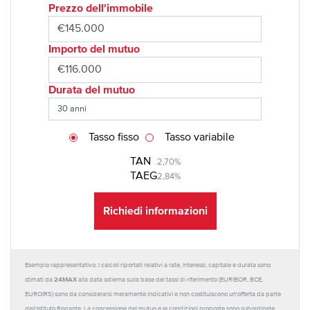
Prezzo dell'immobile
Importo del mutuo
Durata del mutuo
Tasso fisso
Tasso variabile
TAN
2,70%
TAEG
2,84%
Richiedi informazioni
Esempio rappresentativo: I calcoli riportati relativi a rate, interessi, capitale e durata sono
24MAX
stimati da
alla data odierna sulla base dei tassi di riferimento (EURIBOR, BCE,
EUROIRS) sono da considerarsi meramente indicativi e non costituiscono un'offerta da parte
dell'Istituto Rogante. La concessione del mutuo e le condizioni proposte sono subordinate