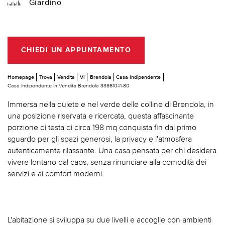
Giardino
CHIEDI UN APPUNTAMENTO
Homepage
Trova
Vendita
VI
Brendola
Casa Indipendente
Casa Indipendente In Vendita Brendola 33861041-80
Immersa nella quiete e nel verde delle colline di Brendola, in
una posizione riservata e ricercata, questa affascinante
porzione di testa di circa 198 mq conquista fin dal primo
sguardo per gli spazi generosi, la privacy e l'atmosfera
autenticamente rilassante. Una casa pensata per chi desidera
vivere lontano dal caos, senza rinunciare alla comodità dei
servizi e ai comfort moderni.
L'abitazione si sviluppa su due livelli e accoglie con ambienti