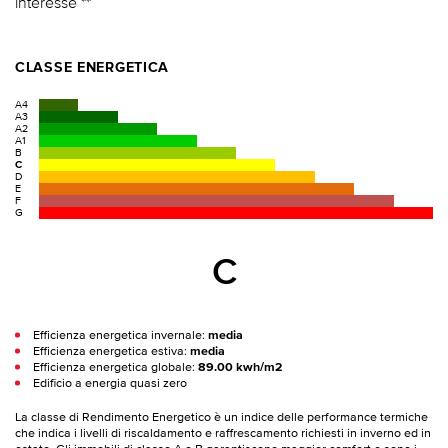
interesse **
CLASSE ENERGETICA
A4
A3
A2
A1
B
C
D
E
F
G
C
Efficienza energetica invernale:
media
Efficienza energetica estiva:
media
Efficienza energetica globale:
89.00 kwh/m2
Edificio a energia quasi zero
La classe di Rendimento Energetico è un indice delle performance termiche
che indica i livelli di riscaldamento e raffrescamento richiesti in inverno ed in