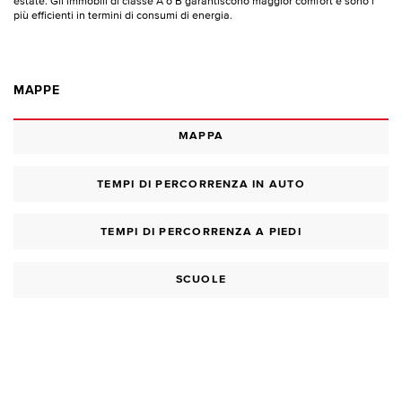
estate. Gli immobili di classe A o B garantiscono maggior comfort e sono i
più efficienti in termini di consumi di energia.
MAPPE
MAPPA
TEMPI DI PERCORRENZA IN AUTO
TEMPI DI PERCORRENZA A PIEDI
SCUOLE