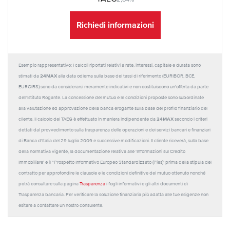
Richiedi informazioni
Esempio rappresentativo: I calcoli riportati relativi a rate, interessi, capitale e durata sono
24MAX
stimati da
alla data odierna sulla base dei tassi di riferimento (EURIBOR, BCE,
EUROIRS) sono da considerarsi meramente indicativi e non costituiscono un'offerta da parte
dell'Istituto Rogante. La concessione del mutuo e le condizioni proposte sono subordinate
alla valutazione ed approvazione della banca erogante sulla base del profilo finanziario del
24MAX
cliente. Il calcolo del TAEG è effettuato in maniera indipendente da
secondo i criteri
dettati dal provvedimento sulla trasparenza delle operazioni e dei servizi bancari e finanziari
di Banca d'Italia del 29 luglio 2009 e successive modificazioni. Il cliente riceverà, sulla base
della normativa vigente, la documentazione relativa alle 'Informazioni sul Credito
Immobiliare' e il “Prospetto Informativo Europeo Standardizzato (Pies)' prima della stipula del
contratto per approfondire le clausole e le condizioni definitive del mutuo ottenuto nonché
potrà consultare sulla pagina
Trasparenza
i fogli informativi e gli altri documenti di
Trasparenza bancaria. Per verificare la soluzione finanziaria più adatta alle tue esigenze non
esitare a contattare un nostro consulente.