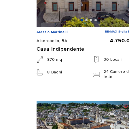
RE/MAX Stella 
Alessio Martinelli
4.750.
Alberobello, BA
Casa Indipendente
870 mq
30 Locali
24 Camere d
8 Bagni
letto