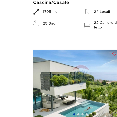
Cascina/Casale
1705 mq
24 Locali
22 Camere d
25 Bagni
letto