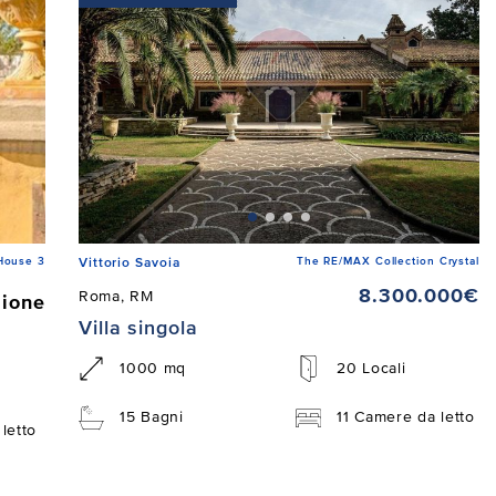
House 3
The RE/MAX Collection Crystal
Vittorio Savoia
8.300.000€
Roma, RM
zione
Villa singola
1000 mq
20 Locali
15 Bagni
11 Camere da letto
letto