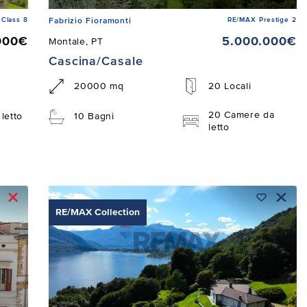
Class 8
RE/MAX Prestige 2
Fabrizio Fioramonti
000€
5.000.000€
Montale, PT
Cascina/Casale
20000 mq
20 Locali
20 Camere da
letto
10 Bagni
letto
RE/MAX Collection