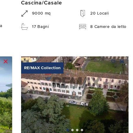
Cascina/Casale
9000 mq
20 Locali
a
17 Bagni
8 Camere da letto
RE/MAX Collection