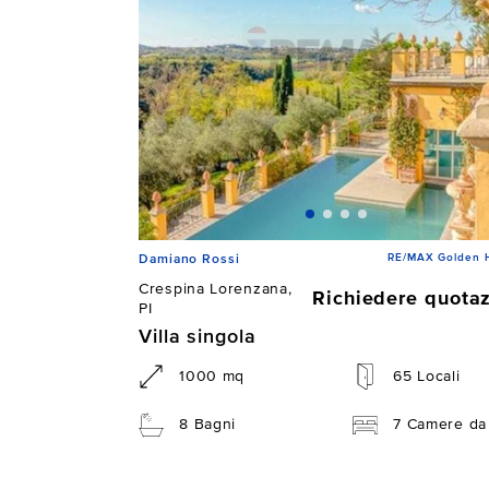
RE/MAX Golden 
Damiano Rossi
Crespina Lorenzana,
Richiedere quota
PI
Villa singola
1000 mq
65 Locali
8 Bagni
7 Camere da 