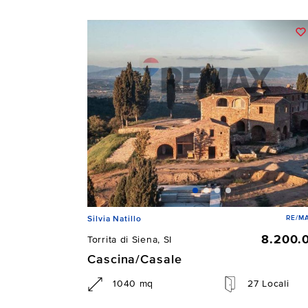
RE/MA
Silvia Natillo
8.200.
Torrita di Siena, SI
Cascina/Casale
1040 mq
27 Locali