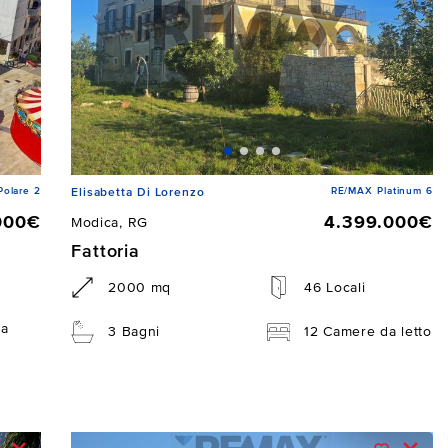
Polare 2
RE/MAX Platinum 6
Elisabetta Di Lorenzo
000€
4.399.000€
Modica, RG
Fattoria
2000 mq
46 Locali
da
3 Bagni
12 Camere da letto