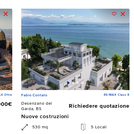
X Oltre
RE/MAX Class 8
Fabio Contato
Desenzano del
000€
Richiedere quotazione
Garda, BS
Nuove costruzioni
530 mq
5 Locali