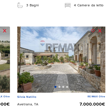
3 Bagni
4 Camere da letto
X Oltre
RE/MAX Oltre
Silvia Natillo
000€
7.000.000€
Avetrana, TA