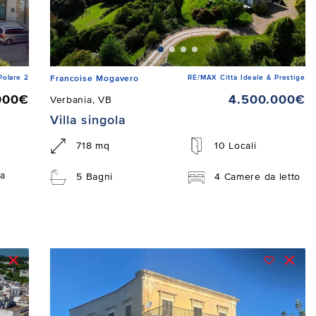
Polare 2
RE/MAX Città Ideale & Prestige
Francoise Mogavero
000€
4.500.000€
Verbania, VB
Villa singola
718 mq
10 Locali
a
5 Bagni
4 Camere da letto