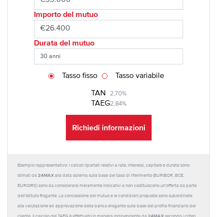
Importo del mutuo
Durata del mutuo
Tasso fisso
Tasso variabile
TAN
2,70%
TAEG
2,84%
Richiedi informazioni
Esempio rappresentativo: I calcoli riportati relativi a rate, interessi, capitale e durata sono
24MAX
stimati da
alla data odierna sulla base dei tassi di riferimento (EURIBOR, BCE,
EUROIRS) sono da considerarsi meramente indicativi e non costituiscono un'offerta da parte
dell'Istituto Rogante. La concessione del mutuo e le condizioni proposte sono subordinate
alla valutazione ed approvazione della banca erogante sulla base del profilo finanziario del
24MAX
cliente. Il calcolo del TAEG è effettuato in maniera indipendente da
secondo i criteri