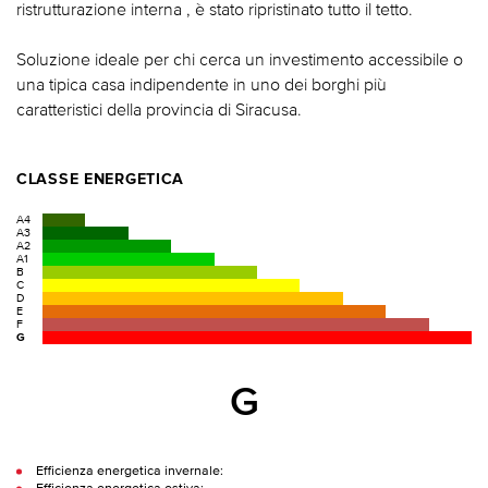
ristrutturazione interna , è stato ripristinato tutto il tetto.
Soluzione ideale per chi cerca un investimento accessibile o
una tipica casa indipendente in uno dei borghi più
caratteristici della provincia di Siracusa.
CLASSE ENERGETICA
A4
A3
A2
A1
B
C
D
E
F
G
G
Efficienza energetica invernale: