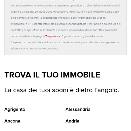
dettati dal provvedimento sulla trasparenza delle operazioni e dei servizi bancari e finanziari
di Banca d'Italia del 29 luglio 2009 e successive modificazioni. Il cliente riceverà, sulla base
della normativa vigente, la documentazione relativa alle 'Informazioni sul Credito
Immobiliare' e il “Prospetto Informativo Europeo Standardizzato (Pies)' prima della stipula del
contratto per approfondire le clausole e le condizioni definitive del mutuo ottenuto nonché
potrà consultare sulla pagina
Trasparenza
i fogli informativi e gli altri documenti di
Trasparenza bancaria. Per verificare la soluzione finanziaria più adatta alle tue esigenze non
esitare a contattare un nostro consulente.
TROVA IL TUO IMMOBILE
La casa dei tuoi sogni è dietro l’angolo.
Agrigento
Alessandria
Ancona
Andria