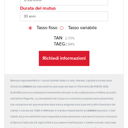
Durata del mutuo
Tasso fisso
Tasso variabile
TAN
2,70%
TAEG
2,84%
Richiedi informazioni
Esempio rappresentativo: I calcoli riportati relativi a rate, interessi, capitale e durata sono
24MAX
stimati da
alla data odierna sulla base dei tassi di riferimento (EURIBOR, BCE,
EUROIRS) sono da considerarsi meramente indicativi e non costituiscono un'offerta da parte
dell'Istituto Rogante. La concessione del mutuo e le condizioni proposte sono subordinate
alla valutazione ed approvazione della banca erogante sulla base del profilo finanziario del
24MAX
cliente. Il calcolo del TAEG è effettuato in maniera indipendente da
secondo i criteri
dettati dal provvedimento sulla trasparenza delle operazioni e dei servizi bancari e finanziari
di Banca d'Italia del 29 luglio 2009 e successive modificazioni. Il cliente riceverà, sulla base