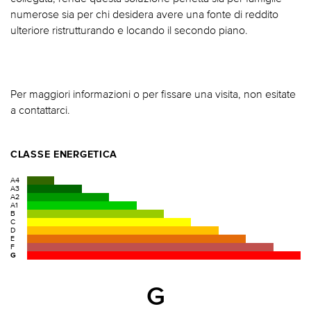
numerose sia per chi desidera avere una fonte di reddito
ulteriore ristrutturando e locando il secondo piano.
Per maggiori informazioni o per fissare una visita, non esitate
a contattarci.
CLASSE ENERGETICA
A4
A3
A2
A1
B
C
D
E
F
G
G