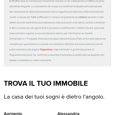
EUROIRS) sono da considerarsi meramente indicativi e non costituiscono un'offerta da parte
dell'Istituto Rogante. La concessione del mutuo e le condizioni proposte sono subordinate
alla valutazione ed approvazione della banca erogante sulla base del profilo finanziario del
24MAX
cliente. Il calcolo del TAEG è effettuato in maniera indipendente da
secondo i criteri
dettati dal provvedimento sulla trasparenza delle operazioni e dei servizi bancari e finanziari
di Banca d'Italia del 29 luglio 2009 e successive modificazioni. Il cliente riceverà, sulla base
della normativa vigente, la documentazione relativa alle 'Informazioni sul Credito
Immobiliare' e il “Prospetto Informativo Europeo Standardizzato (Pies)' prima della stipula del
contratto per approfondire le clausole e le condizioni definitive del mutuo ottenuto nonché
potrà consultare sulla pagina
Trasparenza
i fogli informativi e gli altri documenti di
Trasparenza bancaria. Per verificare la soluzione finanziaria più adatta alle tue esigenze non
esitare a contattare un nostro consulente.
TROVA IL TUO IMMOBILE
La casa dei tuoi sogni è dietro l’angolo.
Agrigento
Alessandria