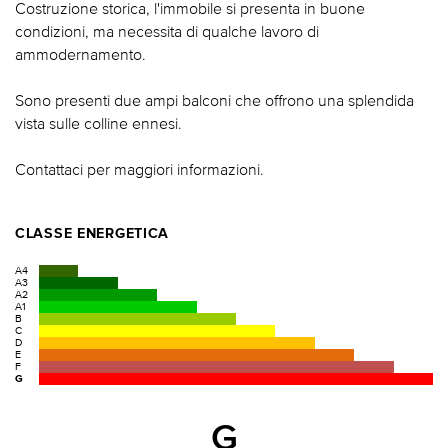
Costruzione storica, l'immobile si presenta in buone
condizioni, ma necessita di qualche lavoro di
ammodernamento.
Sono presenti due ampi balconi che offrono una splendida
vista sulle colline ennesi.
Contattaci per maggiori informazioni.
CLASSE ENERGETICA
A4
A3
A2
A1
B
C
D
E
F
G
G