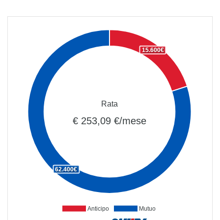
15.600€
Rata
€ 253,09 €/mese
62.400€
Anticipo
Mutuo