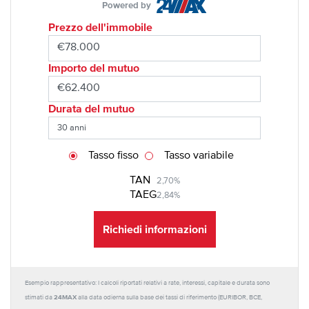
Powered by
Prezzo dell'immobile
Importo del mutuo
Durata del mutuo
Tasso fisso
Tasso variabile
TAN
2,70%
TAEG
2,84%
Richiedi informazioni
Esempio rappresentativo: I calcoli riportati relativi a rate, interessi, capitale e durata sono
24MAX
stimati da
alla data odierna sulla base dei tassi di riferimento (EURIBOR, BCE,