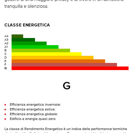
tranquilla e silenziosa.
CLASSE ENERGETICA
A4
A3
A2
A1
B
C
D
E
F
G
G
Efficienza energetica invernale:
Efficienza energetica estiva:
Efficienza energetica globale:
Edificio a energia quasi zero
La classe di Rendimento Energetico è un indice delle performance termiche