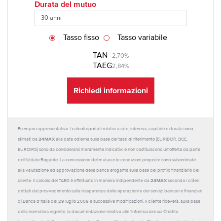
Durata del mutuo
Tasso fisso
Tasso variabile
TAN
2,70%
TAEG
2,84%
Richiedi informazioni
Esempio rappresentativo: I calcoli riportati relativi a rate, interessi, capitale e durata sono
24MAX
stimati da
alla data odierna sulla base dei tassi di riferimento (EURIBOR, BCE,
EUROIRS) sono da considerarsi meramente indicativi e non costituiscono un'offerta da parte
dell'Istituto Rogante. La concessione del mutuo e le condizioni proposte sono subordinate
alla valutazione ed approvazione della banca erogante sulla base del profilo finanziario del
24MAX
cliente. Il calcolo del TAEG è effettuato in maniera indipendente da
secondo i criteri
dettati dal provvedimento sulla trasparenza delle operazioni e dei servizi bancari e finanziari
di Banca d'Italia del 29 luglio 2009 e successive modificazioni. Il cliente riceverà, sulla base
della normativa vigente, la documentazione relativa alle 'Informazioni sul Credito