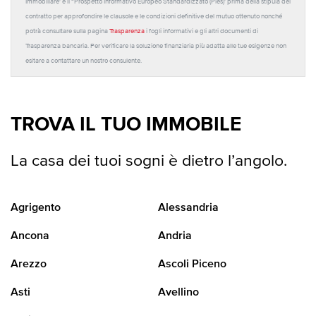
Immobiliare' e il “Prospetto Informativo Europeo Standardizzato (Pies)' prima della stipula del
contratto per approfondire le clausole e le condizioni definitive del mutuo ottenuto nonché
potrà consultare sulla pagina
Trasparenza
i fogli informativi e gli altri documenti di
Trasparenza bancaria. Per verificare la soluzione finanziaria più adatta alle tue esigenze non
esitare a contattare un nostro consulente.
TROVA IL TUO IMMOBILE
La casa dei tuoi sogni è dietro l’angolo.
Agrigento
Alessandria
Ancona
Andria
Arezzo
Ascoli Piceno
Asti
Avellino