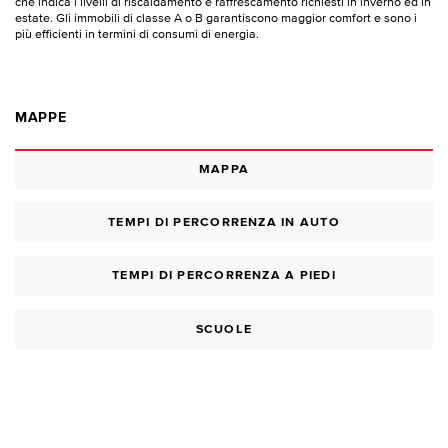
che indica i livelli di riscaldamento e raffrescamento richiesti in inverno ed in
estate. Gli immobili di classe A o B garantiscono maggior comfort e sono i
più efficienti in termini di consumi di energia.
MAPPE
MAPPA
TEMPI DI PERCORRENZA IN AUTO
TEMPI DI PERCORRENZA A PIEDI
SCUOLE