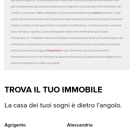
dell'Istituto Rogante. La concessione del mutuo e le condizioni proposte sono subordinate
alla valutazione ed approvazione della banca erogante sulla base del profilo finanziario del
24MAX
cliente. Il calcolo del TAEG è effettuato in maniera indipendente da
secondo i criteri
dettati dal provvedimento sulla trasparenza delle operazioni e dei servizi bancari e finanziari
di Banca d'Italia del 29 luglio 2009 e successive modificazioni. Il cliente riceverà, sulla base
della normativa vigente, la documentazione relativa alle 'Informazioni sul Credito
Immobiliare' e il “Prospetto Informativo Europeo Standardizzato (Pies)' prima della stipula del
contratto per approfondire le clausole e le condizioni definitive del mutuo ottenuto nonché
potrà consultare sulla pagina
Trasparenza
i fogli informativi e gli altri documenti di
Trasparenza bancaria. Per verificare la soluzione finanziaria più adatta alle tue esigenze non
esitare a contattare un nostro consulente.
TROVA IL TUO IMMOBILE
La casa dei tuoi sogni è dietro l’angolo.
Agrigento
Alessandria