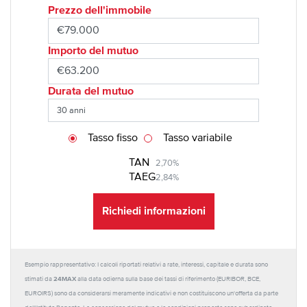
Prezzo dell'immobile
Importo del mutuo
Durata del mutuo
Tasso fisso
Tasso variabile
TAN
2,70%
TAEG
2,84%
Richiedi informazioni
Esempio rappresentativo: I calcoli riportati relativi a rate, interessi, capitale e durata sono
24MAX
stimati da
alla data odierna sulla base dei tassi di riferimento (EURIBOR, BCE,
EUROIRS) sono da considerarsi meramente indicativi e non costituiscono un'offerta da parte