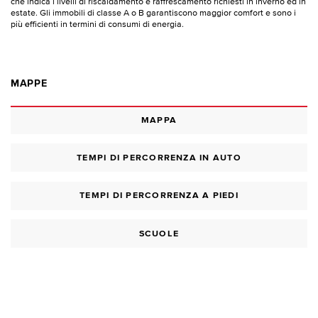
che indica i livelli di riscaldamento e raffrescamento richiesti in inverno ed in
estate. Gli immobili di classe A o B garantiscono maggior comfort e sono i
più efficienti in termini di consumi di energia.
MAPPE
MAPPA
TEMPI DI PERCORRENZA IN AUTO
TEMPI DI PERCORRENZA A PIEDI
SCUOLE