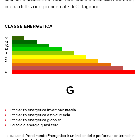
in una delle zone più ricercate di Caltagirone.
CLASSE ENERGETICA
A4
A3
A2
A1
B
C
D
E
F
G
G
Efficienza energetica invernale:
media
Efficienza energetica estiva:
media
Efficienza energetica globale:
Edificio a energia quasi zero
La classe di Rendimento Energetico è un indice delle performance termiche