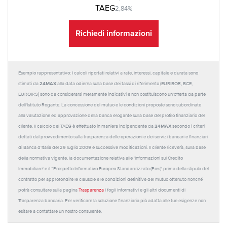
TAEG
2,84%
Richiedi informazioni
Esempio rappresentativo: I calcoli riportati relativi a rate, interessi, capitale e durata sono
24MAX
stimati da
alla data odierna sulla base dei tassi di riferimento (EURIBOR, BCE,
EUROIRS) sono da considerarsi meramente indicativi e non costituiscono un'offerta da parte
dell'Istituto Rogante. La concessione del mutuo e le condizioni proposte sono subordinate
alla valutazione ed approvazione della banca erogante sulla base del profilo finanziario del
24MAX
cliente. Il calcolo del TAEG è effettuato in maniera indipendente da
secondo i criteri
dettati dal provvedimento sulla trasparenza delle operazioni e dei servizi bancari e finanziari
di Banca d'Italia del 29 luglio 2009 e successive modificazioni. Il cliente riceverà, sulla base
della normativa vigente, la documentazione relativa alle 'Informazioni sul Credito
Immobiliare' e il “Prospetto Informativo Europeo Standardizzato (Pies)' prima della stipula del
contratto per approfondire le clausole e le condizioni definitive del mutuo ottenuto nonché
potrà consultare sulla pagina
Trasparenza
i fogli informativi e gli altri documenti di
Trasparenza bancaria. Per verificare la soluzione finanziaria più adatta alle tue esigenze non
esitare a contattare un nostro consulente.