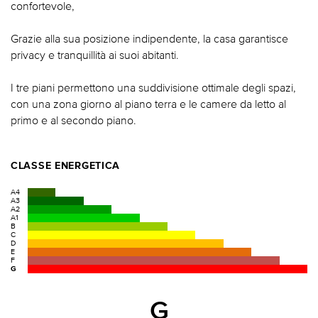
confortevole,
Grazie alla sua posizione indipendente, la casa garantisce
privacy e tranquillità ai suoi abitanti.
I tre piani permettono una suddivisione ottimale degli spazi,
con una zona giorno al piano terra e le camere da letto al
primo e al secondo piano.
CLASSE ENERGETICA
A4
A3
A2
A1
B
C
D
E
F
G
G