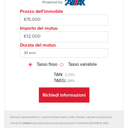
Powered by
Prezzo dell'immobile
Importo del mutuo
Durata del mutuo
Tasso fisso
Tasso variabile
TAN
2,70%
TAEG
2,84%
Richiedi informazioni
Esempio rappresentativo: I calcoli riportati relativi a rate, interessi, capitale e durata sono
24MAX
stimati da
alla data odierna sulla base dei tassi di riferimento (EURIBOR, BCE,