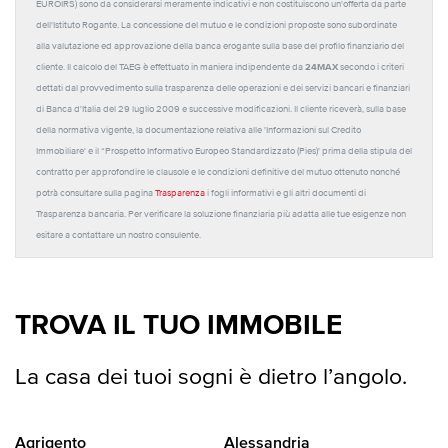
EUROIRS) sono da considerarsi meramente indicativi e non costituiscono un'offerta da parte
dell'Istituto Rogante. La concessione del mutuo e le condizioni proposte sono subordinate
alla valutazione ed approvazione della banca erogante sulla base del profilo finanziario del
24MAX
cliente. Il calcolo del TAEG è effettuato in maniera indipendente da
secondo i criteri
dettati dal provvedimento sulla trasparenza delle operazioni e dei servizi bancari e finanziari
di Banca d'Italia del 29 luglio 2009 e successive modificazioni. Il cliente riceverà, sulla base
della normativa vigente, la documentazione relativa alle 'Informazioni sul Credito
Immobiliare' e il “Prospetto Informativo Europeo Standardizzato (Pies)' prima della stipula del
contratto per approfondire le clausole e le condizioni definitive del mutuo ottenuto nonché
potrà consultare sulla pagina
Trasparenza
i fogli informativi e gli altri documenti di
Trasparenza bancaria. Per verificare la soluzione finanziaria più adatta alle tue esigenze non
esitare a contattare un nostro consulente.
TROVA IL TUO IMMOBILE
La casa dei tuoi sogni è dietro l’angolo.
Agrigento
Alessandria