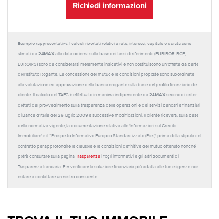
Richiedi informazioni
Esempio rappresentativo: I calcoli riportati relativi a rate, interessi, capitale e durata sono
24MAX
stimati da
alla data odierna sulla base dei tassi di riferimento (EURIBOR, BCE,
EUROIRS) sono da considerarsi meramente indicativi e non costituiscono un'offerta da parte
dell'Istituto Rogante. La concessione del mutuo e le condizioni proposte sono subordinate
alla valutazione ed approvazione della banca erogante sulla base del profilo finanziario del
24MAX
cliente. Il calcolo del TAEG è effettuato in maniera indipendente da
secondo i criteri
dettati dal provvedimento sulla trasparenza delle operazioni e dei servizi bancari e finanziari
di Banca d'Italia del 29 luglio 2009 e successive modificazioni. Il cliente riceverà, sulla base
della normativa vigente, la documentazione relativa alle 'Informazioni sul Credito
Immobiliare' e il “Prospetto Informativo Europeo Standardizzato (Pies)' prima della stipula del
contratto per approfondire le clausole e le condizioni definitive del mutuo ottenuto nonché
potrà consultare sulla pagina
Trasparenza
i fogli informativi e gli altri documenti di
Trasparenza bancaria. Per verificare la soluzione finanziaria più adatta alle tue esigenze non
esitare a contattare un nostro consulente.