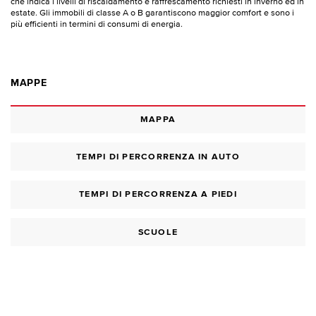
che indica i livelli di riscaldamento e raffrescamento richiesti in inverno ed in
estate. Gli immobili di classe A o B garantiscono maggior comfort e sono i
più efficienti in termini di consumi di energia.
MAPPE
MAPPA
TEMPI DI PERCORRENZA IN AUTO
TEMPI DI PERCORRENZA A PIEDI
SCUOLE