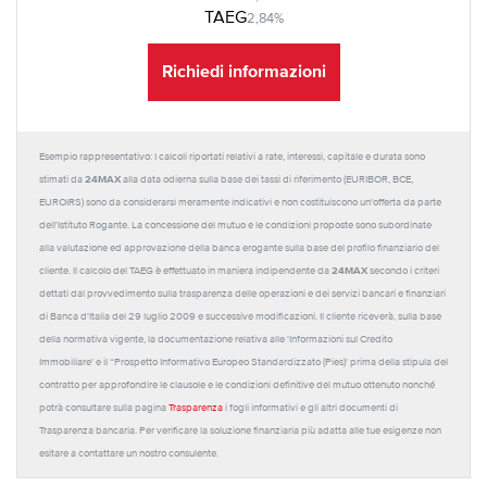
TAEG
2,84%
Richiedi informazioni
Esempio rappresentativo: I calcoli riportati relativi a rate, interessi, capitale e durata sono
24MAX
stimati da
alla data odierna sulla base dei tassi di riferimento (EURIBOR, BCE,
EUROIRS) sono da considerarsi meramente indicativi e non costituiscono un'offerta da parte
dell'Istituto Rogante. La concessione del mutuo e le condizioni proposte sono subordinate
alla valutazione ed approvazione della banca erogante sulla base del profilo finanziario del
24MAX
cliente. Il calcolo del TAEG è effettuato in maniera indipendente da
secondo i criteri
dettati dal provvedimento sulla trasparenza delle operazioni e dei servizi bancari e finanziari
di Banca d'Italia del 29 luglio 2009 e successive modificazioni. Il cliente riceverà, sulla base
della normativa vigente, la documentazione relativa alle 'Informazioni sul Credito
Immobiliare' e il “Prospetto Informativo Europeo Standardizzato (Pies)' prima della stipula del
contratto per approfondire le clausole e le condizioni definitive del mutuo ottenuto nonché
potrà consultare sulla pagina
Trasparenza
i fogli informativi e gli altri documenti di
Trasparenza bancaria. Per verificare la soluzione finanziaria più adatta alle tue esigenze non
esitare a contattare un nostro consulente.