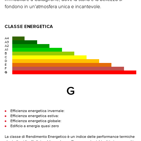
fondono in un'atmosfera unica e incantevole.
CLASSE ENERGETICA
A4
A3
A2
A1
B
C
D
E
F
G
G
Efficienza energetica invernale:
Efficienza energetica estiva:
Efficienza energetica globale:
Edificio a energia quasi zero
La classe di Rendimento Energetico è un indice delle performance termiche