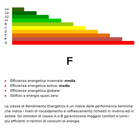
A4
A3
A2
A1
B
C
D
E
F
G
F
Efficienza energetica invernale:
media
Efficienza energetica estiva:
media
Efficienza energetica globale:
Edificio a energia quasi zero
La classe di Rendimento Energetico è un indice delle performance termiche
che indica i livelli di riscaldamento e raffrescamento richiesti in inverno ed in
estate. Gli immobili di classe A o B garantiscono maggior comfort e sono i
più efficienti in termini di consumi di energia.