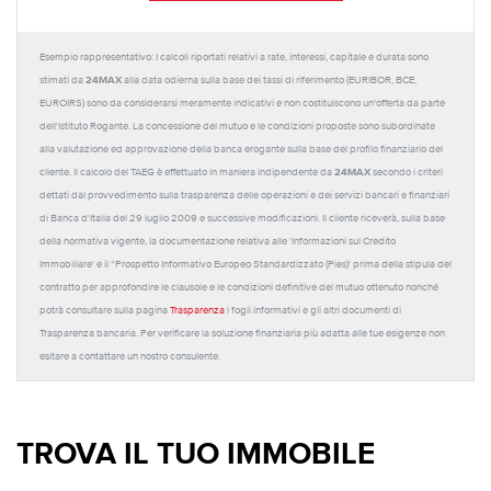
Esempio rappresentativo: I calcoli riportati relativi a rate, interessi, capitale e durata sono
24MAX
stimati da
alla data odierna sulla base dei tassi di riferimento (EURIBOR, BCE,
EUROIRS) sono da considerarsi meramente indicativi e non costituiscono un'offerta da parte
dell'Istituto Rogante. La concessione del mutuo e le condizioni proposte sono subordinate
alla valutazione ed approvazione della banca erogante sulla base del profilo finanziario del
24MAX
cliente. Il calcolo del TAEG è effettuato in maniera indipendente da
secondo i criteri
dettati dal provvedimento sulla trasparenza delle operazioni e dei servizi bancari e finanziari
di Banca d'Italia del 29 luglio 2009 e successive modificazioni. Il cliente riceverà, sulla base
della normativa vigente, la documentazione relativa alle 'Informazioni sul Credito
Immobiliare' e il “Prospetto Informativo Europeo Standardizzato (Pies)' prima della stipula del
contratto per approfondire le clausole e le condizioni definitive del mutuo ottenuto nonché
potrà consultare sulla pagina
Trasparenza
i fogli informativi e gli altri documenti di
Trasparenza bancaria. Per verificare la soluzione finanziaria più adatta alle tue esigenze non
esitare a contattare un nostro consulente.
TROVA IL TUO IMMOBILE