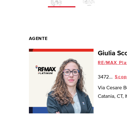
AGENTE
Giulia Sc
RE/MAX Pla
3472...
Scop
Via Cesare B
Catania, CT, I