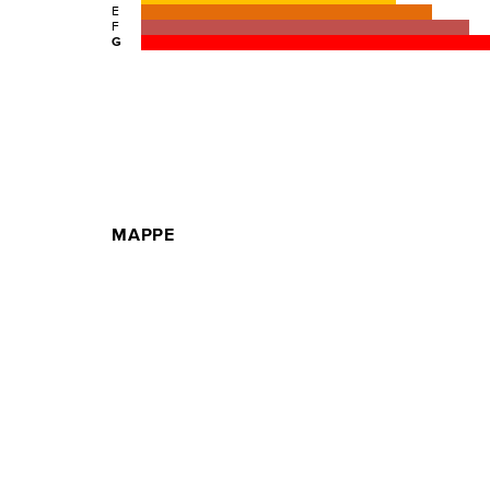
E
F
G
MAPPE