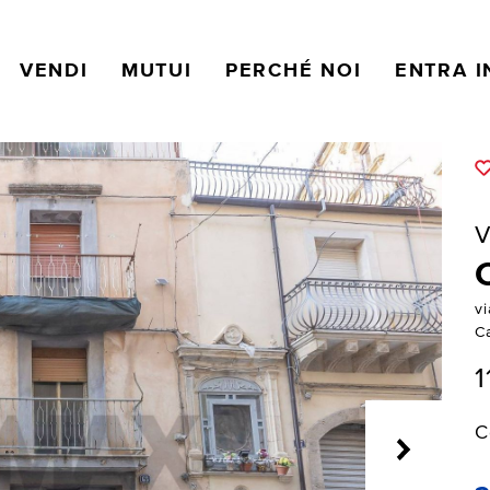
VENDI
MUTUI
PERCHÉ NOI
ENTRA I
V
v
C
1
C