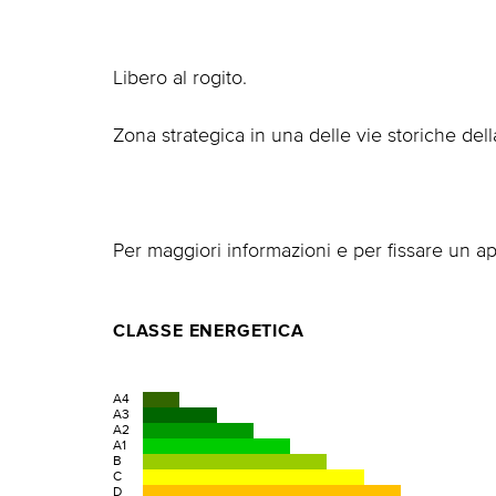
Libero al rogito.
Zona strategica in una delle vie storiche della
Per maggiori informazioni e per fissare un a
CLASSE ENERGETICA
A4
A3
A2
A1
B
C
D