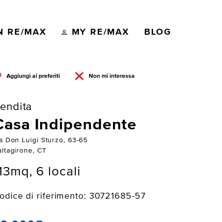
N RE/MAX
MY RE/MAX
BLOG
Aggiungi ai preferiti
Non mi interessa
endita
Casa Indipendente
ia Don Luigi Sturzo, 63-65
altagirone, CT
13mq, 6 locali
odice di riferimento: 30721685-57