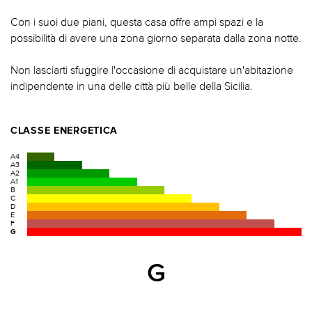
Con i suoi due piani, questa casa offre ampi spazi e la
possibilità di avere una zona giorno separata dalla zona notte.
Non lasciarti sfuggire l'occasione di acquistare un'abitazione
indipendente in una delle città più belle della Sicilia.
CLASSE ENERGETICA
A4
A3
A2
A1
B
C
D
E
F
G
G