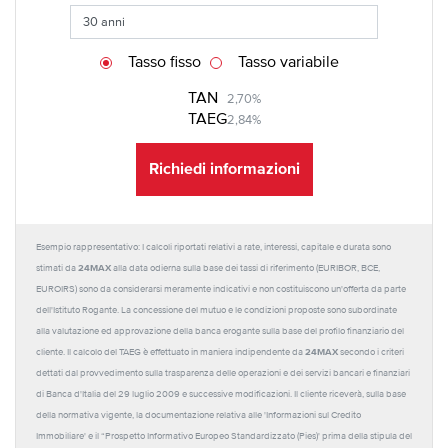
Tasso fisso
Tasso variabile
TAN
2,70%
TAEG
2,84%
Richiedi informazioni
Esempio rappresentativo: I calcoli riportati relativi a rate, interessi, capitale e durata sono
24MAX
stimati da
alla data odierna sulla base dei tassi di riferimento (EURIBOR, BCE,
EUROIRS) sono da considerarsi meramente indicativi e non costituiscono un'offerta da parte
dell'Istituto Rogante. La concessione del mutuo e le condizioni proposte sono subordinate
alla valutazione ed approvazione della banca erogante sulla base del profilo finanziario del
24MAX
cliente. Il calcolo del TAEG è effettuato in maniera indipendente da
secondo i criteri
dettati dal provvedimento sulla trasparenza delle operazioni e dei servizi bancari e finanziari
di Banca d'Italia del 29 luglio 2009 e successive modificazioni. Il cliente riceverà, sulla base
della normativa vigente, la documentazione relativa alle 'Informazioni sul Credito
Immobiliare' e il “Prospetto Informativo Europeo Standardizzato (Pies)' prima della stipula del