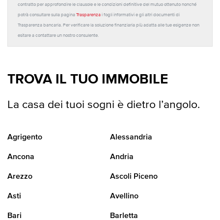
contratto per approfondire le clausole e le condizioni definitive del mutuo ottenuto nonché
potrà consultare sulla pagina
Trasparenza
i fogli informativi e gli altri documenti di
Trasparenza bancaria. Per verificare la soluzione finanziaria più adatta alle tue esigenze non
esitare a contattare un nostro consulente.
TROVA IL TUO IMMOBILE
La casa dei tuoi sogni è dietro l’angolo.
Agrigento
Alessandria
Ancona
Andria
Arezzo
Ascoli Piceno
Asti
Avellino
Bari
Barletta