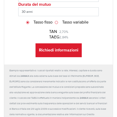
Durata del mutuo
Tasso fisso
Tasso variabile
TAN
2,70%
TAEG
2,84%
Richiedi informazioni
Esempio rappresentativo: I calcoli riportati relativi a rate, interessi, capitale e durata sono
24MAX
stimati da
alla data odierna sulla base dei tassi di riferimento (EURIBOR, BCE,
EUROIRS) sono da considerarsi meramente indicativi e non costituiscono un'offerta da parte
dell'Istituto Rogante. La concessione del mutuo e le condizioni proposte sono subordinate
alla valutazione ed approvazione della banca erogante sulla base del profilo finanziario del
24MAX
cliente. Il calcolo del TAEG è effettuato in maniera indipendente da
secondo i criteri
dettati dal provvedimento sulla trasparenza delle operazioni e dei servizi bancari e finanziari
di Banca d'Italia del 29 luglio 2009 e successive modificazioni. Il cliente riceverà, sulla base
della normativa vigente, la documentazione relativa alle 'Informazioni sul Credito