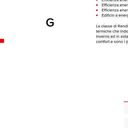
Efficienza ene
Efficienza ener
Efficienza ene
Edificio a ener
G
La classe di Rend
termiche che indica
inverno ed in esta
comfort e sono i pi