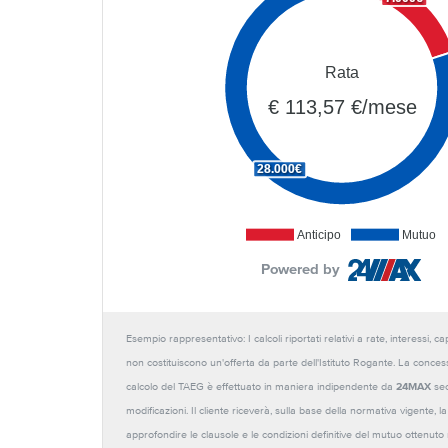
Rata
€ 113,57 €/mese
28.000€
Anticipo
Mutuo
Powered by
Esempio rappresentativo: I calcoli riportati relativi a rate, interessi, 
non costituiscono un'offerta da parte dell'Istituto Rogante. La conces
calcolo del TAEG è effettuato in maniera indipendente da
24MAX
sec
modificazioni. Il cliente riceverà, sulla base della normativa vigente,
approfondire le clausole e le condizioni definitive del mutuo ottenut