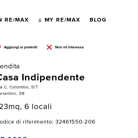
N RE/MAX
MY RE/MAX
BLOG
Aggiungi ai preferiti
Non mi interessa
endita
Casa Indipendente
ia C. Colombo, 5/7
rlentini, SR
23mq, 6 locali
odice di riferimento: 32461550-206