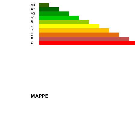
A4
A3
A2
A1
B
C
D
E
F
G
MAPPE