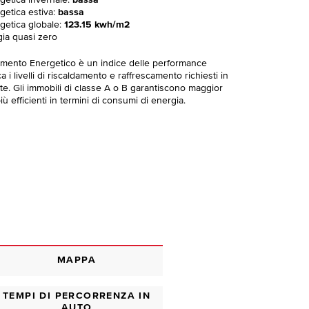
rgetica invernale:
bassa
getica estiva:
bassa
rgetica globale:
123.15 kwh/m2
gia quasi zero
imento Energetico è un indice delle performance
 i livelli di riscaldamento e raffrescamento richiesti in
te. Gli immobili di classe A o B garantiscono maggior
ù efficienti in termini di consumi di energia.
MAPPA
TEMPI DI PERCORRENZA IN
AUTO