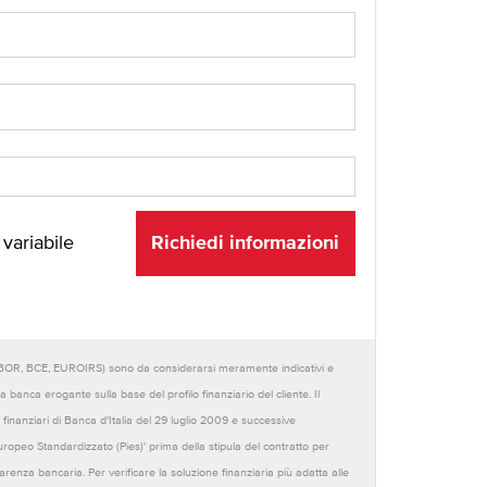
Richiedi informazioni
 variabile
URIBOR, BCE, EUROIRS) sono da considerarsi meramente indicativi e
anca erogante sulla base del profilo finanziario del cliente. Il
 finanziari di Banca d'Italia del 29 luglio 2009 e successive
Europeo Standardizzato (Pies)' prima della stipula del contratto per
sparenza bancaria. Per verificare la soluzione finanziaria più adatta alle