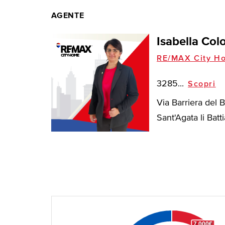
AGENTE
Isabella Co
RE/MAX City H
3285...
Scopri
Via Barriera del 
Sant'Agata li Battia
7.000€