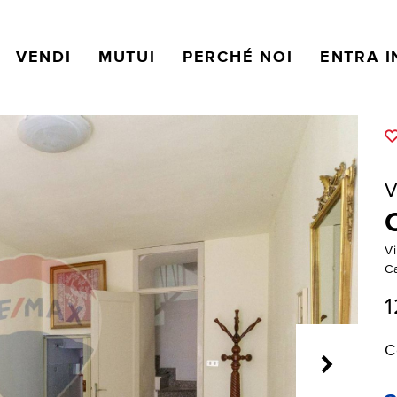
VENDI
MUTUI
PERCHÉ NOI
ENTRA I
V
V
Ca
1
C