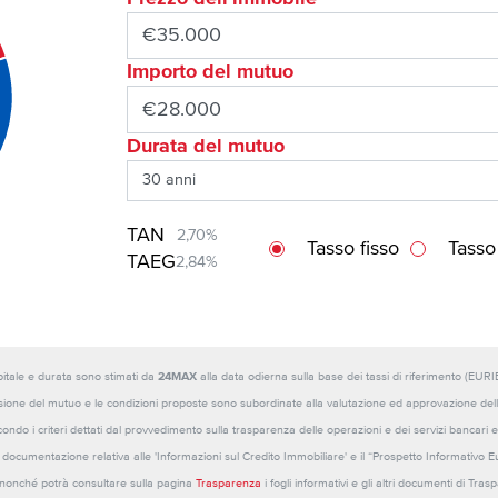
Importo del mutuo
Durata del mutuo
TAN
2,70%
Tasso fisso
Tasso
TAEG
2,84%
capitale e durata sono stimati da
24MAX
alla data odierna sulla base dei tassi di riferimento (E
sione del mutuo e le condizioni proposte sono subordinate alla valutazione ed approvazione della b
ondo i criteri dettati dal provvedimento sulla trasparenza delle operazioni e dei servizi bancari e
 la documentazione relativa alle 'Informazioni sul Credito Immobiliare' e il “Prospetto Informativo 
o nonché potrà consultare sulla pagina
Trasparenza
i fogli informativi e gli altri documenti di Tra