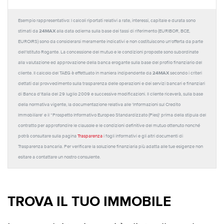
Esempio rappresentativo: I calcoli riportati relativi a rate, interessi, capitale e durata sono
24MAX
stimati da
alla data odierna sulla base dei tassi di riferimento (EURIBOR, BCE,
EUROIRS) sono da considerarsi meramente indicativi e non costituiscono un'offerta da parte
dell'Istituto Rogante. La concessione del mutuo e le condizioni proposte sono subordinate
alla valutazione ed approvazione della banca erogante sulla base del profilo finanziario del
24MAX
cliente. Il calcolo del TAEG è effettuato in maniera indipendente da
secondo i criteri
dettati dal provvedimento sulla trasparenza delle operazioni e dei servizi bancari e finanziari
di Banca d'Italia del 29 luglio 2009 e successive modificazioni. Il cliente riceverà, sulla base
della normativa vigente, la documentazione relativa alle 'Informazioni sul Credito
Immobiliare' e il “Prospetto Informativo Europeo Standardizzato (Pies)' prima della stipula del
contratto per approfondire le clausole e le condizioni definitive del mutuo ottenuto nonché
potrà consultare sulla pagina
Trasparenza
i fogli informativi e gli altri documenti di
Trasparenza bancaria. Per verificare la soluzione finanziaria più adatta alle tue esigenze non
esitare a contattare un nostro consulente.
TROVA IL TUO IMMOBILE