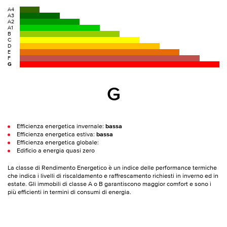
A4
A3
A2
A1
B
C
D
E
F
G
G
Efficienza energetica invernale:
bassa
Efficienza energetica estiva:
bassa
Efficienza energetica globale:
Edificio a energia quasi zero
La classe di Rendimento Energetico è un indice delle performance termiche
che indica i livelli di riscaldamento e raffrescamento richiesti in inverno ed in
estate. Gli immobili di classe A o B garantiscono maggior comfort e sono i
più efficienti in termini di consumi di energia.