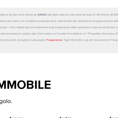
capitale e durata sono stimati da
24MAX
alla data odierna sulla base dei tassi di riferimento (E
sione del mutuo e le condizioni proposte sono subordinate alla valutazione ed approvazione della b
ondo i criteri dettati dal provvedimento sulla trasparenza delle operazioni e dei servizi bancari e
 la documentazione relativa alle 'Informazioni sul Credito Immobiliare' e il “Prospetto Informativo 
o nonché potrà consultare sulla pagina
Trasparenza
i fogli informativi e gli altri documenti di Tra
IMMOBILE
golo.