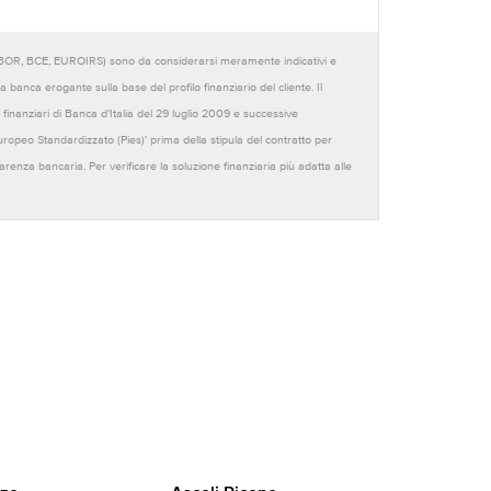
URIBOR, BCE, EUROIRS) sono da considerarsi meramente indicativi e
anca erogante sulla base del profilo finanziario del cliente. Il
 finanziari di Banca d'Italia del 29 luglio 2009 e successive
Europeo Standardizzato (Pies)' prima della stipula del contratto per
sparenza bancaria. Per verificare la soluzione finanziaria più adatta alle