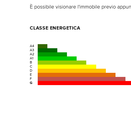
È possibile visionare l'immobile previo appu
CLASSE ENERGETICA
A4
A3
A2
A1
B
C
D
E
F
G