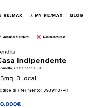
N RE/MAX
MY RE/MAX
BLOG
Aggiungi ai preferiti
Non mi interessa
endita
Casa Indipendente
ranella, Casteldaccia, PA
5mq, 3 locali
odice di riferimento: 39391137-41
20.000€