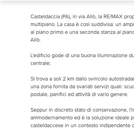
Casteldaccia (PA), in via Allò, la RE/MAX pr
multipiano. La casa è così suddivisa: un am
al piano primo e una seconda stanza al piano
Allò.
L'edificio gode di una buona illuminazione du
centrale;
SI trova a soli 2 km dallo svincolo autostrada
una zona fornita da svariati servizi quali: scu
postale, panifici ed attività di vario genere.
Seppur in discreto stato di conservazione, l'
ammodernamento ed è la soluzione ideale per
casteldaccese in un contesto indipendente d