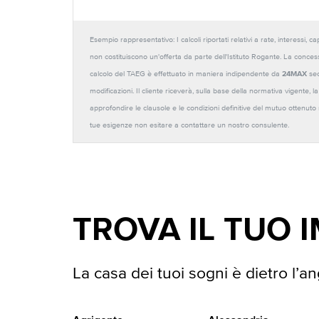
Esempio rappresentativo: I calcoli riportati relativi a rate, interessi, 
non costituiscono un'offerta da parte dell'Istituto Rogante. La conces
calcolo del TAEG è effettuato in maniera indipendente da
24MAX
sec
modificazioni. Il cliente riceverà, sulla base della normativa vigente,
approfondire le clausole e le condizioni definitive del mutuo ottenut
tue esigenze non esitare a contattare un nostro consulente.
TROVA IL TUO 
La casa dei tuoi sogni è dietro l’an