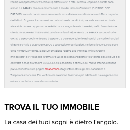
Esempio rappresentativo: I calcoli riportati relativi a rate, interessi, capitale e durata sono
24MAX
stimati da
alla data odierna sulla base dei tassi di riferimento (EURIBOR, BCE,
EUROIRS) sono da considerarsi meramente indicativi e non costituiscono un'offerta da parte
dell'Istituto Rogante. La concessione del mutuo e le condizioni proposte sono subordinate
alla valutazione ed approvazione della banca erogante sulla base del profilo finanziario del
24MAX
cliente. Il calcolo del TAEG è effettuato in maniera indipendente da
secondo i criteri
dettati dal provvedimento sulla trasparenza delle operazioni e dei servizi bancari e finanziari
di Banca d'Italia del 29 luglio 2009 e successive modificazioni. Il cliente riceverà, sulla base
della normativa vigente, la documentazione relativa alle 'Informazioni sul Credito
Immobiliare' e il “Prospetto Informativo Europeo Standardizzato (Pies)' prima della stipula del
contratto per approfondire le clausole e le condizioni definitive del mutuo ottenuto nonché
potrà consultare sulla pagina
Trasparenza
i fogli informativi e gli altri documenti di
Trasparenza bancaria. Per verificare la soluzione finanziaria più adatta alle tue esigenze non
esitare a contattare un nostro consulente.
TROVA IL TUO IMMOBILE
La casa dei tuoi sogni è dietro l’angolo.