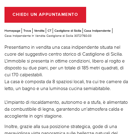
CHIEDI UN APPUNTAMENTO
Homepage
Trova
Vendita
CT
Castiglione di Sicilia
Casa Indipendente
Casa Indipendente In Vendita Castiglione di Sicilia 30721760-33
Presentiamo in vendita una casa indipendente situata nel
cuore del suggestivo centro storico di Castiglione di Sicilia.
L'immobile si presenta in ottime condizioni, libero al rogito e
disposto su due piani, per un totale di 185 metri quadrati, di
cui 170 calpestabili.
La casa è composta da 8 spaziosi locali, tra cui tre camere da
letto, un bagno e una luminosa cucina semiabitabile.
L'impianto di riscaldamento, autonomo e a stufa, è alimentato
da combustibile di legna, garantendo un'atmosfera calda e
accogliente in ogni stagione.
Inoltre, grazie alla sua posizione strategica, gode di una
meravigliosa vista panoramica sulle bellezze naturali del