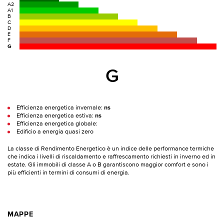
A2
A1
B
C
D
E
F
G
G
Efficienza energetica invernale:
ns
Efficienza energetica estiva:
ns
Efficienza energetica globale:
Edificio a energia quasi zero
La classe di Rendimento Energetico è un indice delle performance termiche
che indica i livelli di riscaldamento e raffrescamento richiesti in inverno ed in
estate. Gli immobili di classe A o B garantiscono maggior comfort e sono i
più efficienti in termini di consumi di energia.
MAPPE