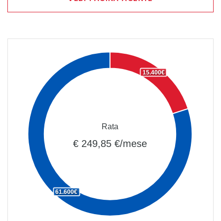
15.400€
Rata
€ 249,85 €/mese
61.600€