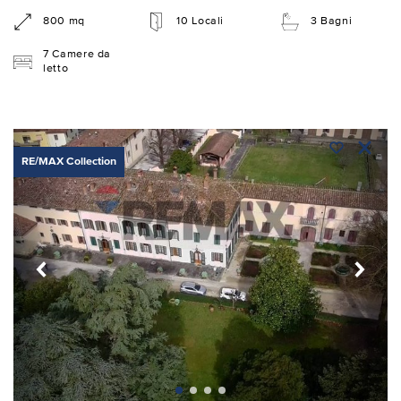
800 mq
10 Locali
3 Bagni
7 Camere da
letto
RE/MAX Collection