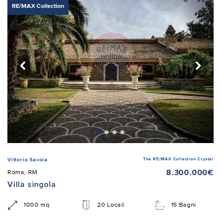
RE/MAX Collection
The RE/MAX Collection Crystal
Vittorio Savoia
8.300.000€
Roma, RM
Villa singola
1000 mq
20 Locali
15 Bagni