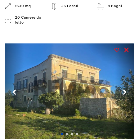
1600 mq
25 Locali
8 Bagni
20 Camere da
letto