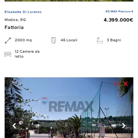
RE/MAX Platinum 6
Elisabetta Di Lorenzo
4.399.000€
Modica, RG
Fattoria
2000 mq
46 Locali
3 Bagni
12 Camere da
letto