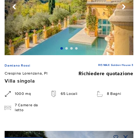
RE/MAX Golden House 3
Damiano Rossi
Richiedere quotazione
Crespina Lorenzana, PI
Villa singola
1000 mq
65 Locali
8 Bagni
7 Camere da
letto