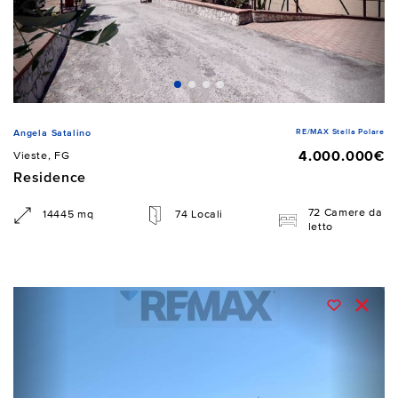
RE/MAX Stella Polare
Angela Satalino
4.000.000€
Vieste, FG
Residence
72 Camere da
14445 mq
74 Locali
letto