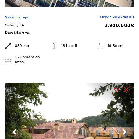
RE/MAX Luxury Hunters
Massimo Lupo
3.900.000€
Cefalù, PA
Residence
830 mq
18 Locali
16 Bagni
15 Camere da
letto