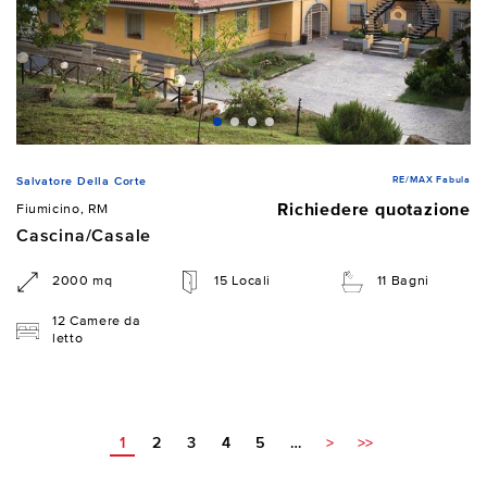
RE/MAX Fabula
Salvatore Della Corte
Richiedere quotazione
Fiumicino, RM
Cascina/Casale
2000 mq
15 Locali
11 Bagni
12 Camere da
letto
1
2
3
4
5
…
>
>>