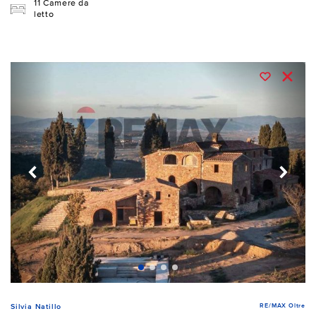
11 Camere da
letto
RE/MAX Oltre
Silvia Natillo