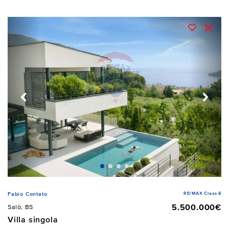
RE/MAX Class 8
Fabio Contato
5.500.000€
Salò, BS
Villa singola