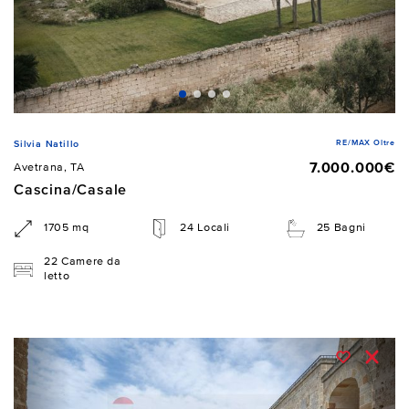
RE/MAX Oltre
Silvia Natillo
7.000.000€
Avetrana, TA
Cascina/Casale
1705 mq
24 Locali
25 Bagni
22 Camere da
letto