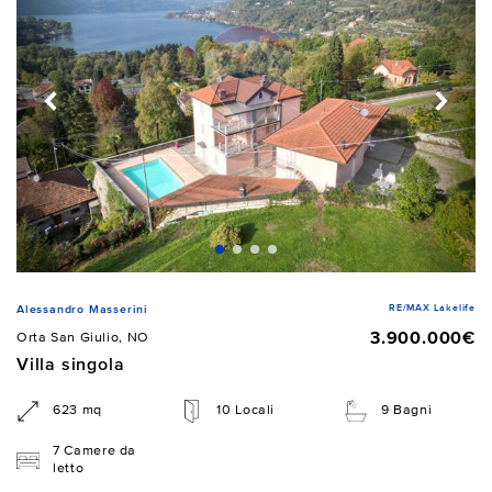
RE/MAX Lakelife
Alessandro Masserini
3.900.000€
Orta San Giulio, NO
Villa singola
623 mq
10 Locali
9 Bagni
7 Camere da
letto