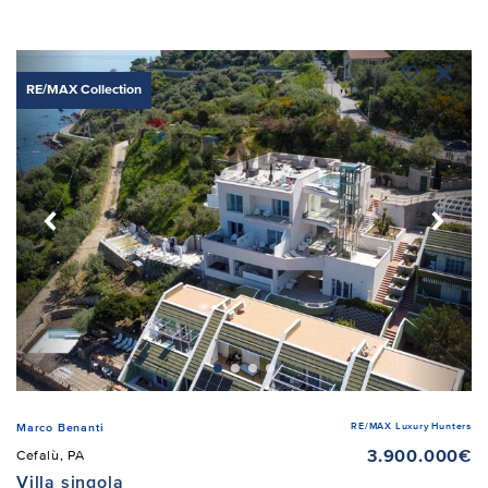
RE/MAX Collection
RE/MAX Luxury Hunters
Marco Benanti
3.900.000€
Cefalù, PA
Villa singola