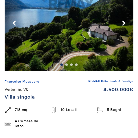
RE/MAX Città Ideale & Prestige
Francoise Mogavero
4.500.000€
Verbania, VB
Villa singola
718 mq
10 Locali
5 Bagni
4 Camere da
letto