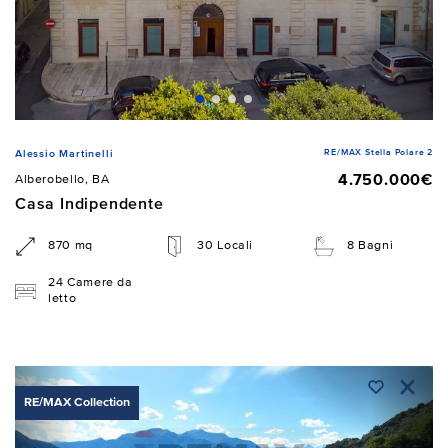
RE/MAX Stella Polare 2
Alessio Martinelli
4.750.000€
Alberobello, BA
Casa Indipendente
870 mq
30 Locali
8 Bagni
24 Camere da
letto
RE/MAX Collection