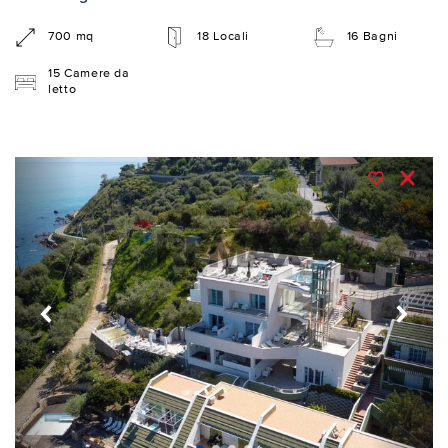
700 mq
18 Locali
16 Bagni
15 Camere da
letto