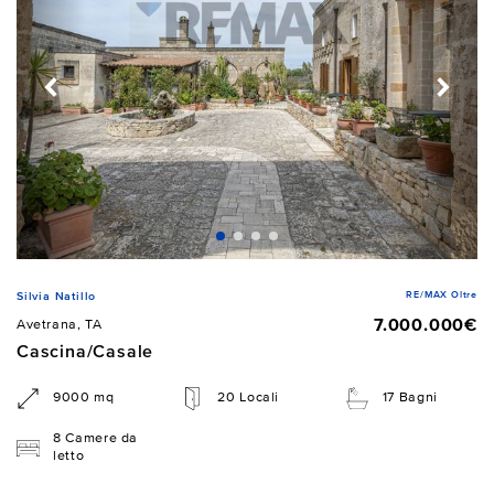
RE/MAX Oltre
Silvia Natillo
7.000.000€
Avetrana, TA
Cascina/Casale
9000 mq
20 Locali
17 Bagni
8 Camere da
letto