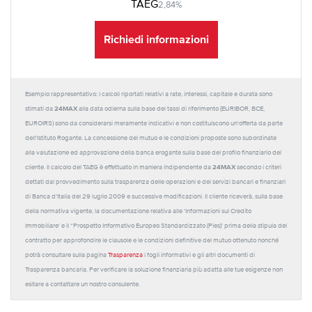
TAEG
2,84%
Richiedi informazioni
Esempio rappresentativo: I calcoli riportati relativi a rate, interessi, capitale e durata sono
24MAX
stimati da
alla data odierna sulla base dei tassi di riferimento (EURIBOR, BCE,
EUROIRS) sono da considerarsi meramente indicativi e non costituiscono un'offerta da parte
dell'Istituto Rogante. La concessione del mutuo e le condizioni proposte sono subordinate
alla valutazione ed approvazione della banca erogante sulla base del profilo finanziario del
24MAX
cliente. Il calcolo del TAEG è effettuato in maniera indipendente da
secondo i criteri
dettati dal provvedimento sulla trasparenza delle operazioni e dei servizi bancari e finanziari
di Banca d'Italia del 29 luglio 2009 e successive modificazioni. Il cliente riceverà, sulla base
della normativa vigente, la documentazione relativa alle 'Informazioni sul Credito
Immobiliare' e il “Prospetto Informativo Europeo Standardizzato (Pies)' prima della stipula del
contratto per approfondire le clausole e le condizioni definitive del mutuo ottenuto nonché
potrà consultare sulla pagina
Trasparenza
i fogli informativi e gli altri documenti di
Trasparenza bancaria. Per verificare la soluzione finanziaria più adatta alle tue esigenze non
esitare a contattare un nostro consulente.