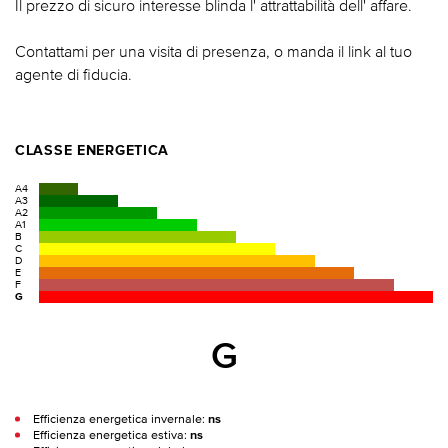
Il prezzo di sicuro interesse blinda l' attrattabilità dell' affare.
Contattami per una visita di presenza, o manda il link al tuo
agente di fiducia.
CLASSE ENERGETICA
A4
A3
A2
A1
B
C
D
E
F
G
G
Efficienza energetica invernale:
ns
Efficienza energetica estiva:
ns