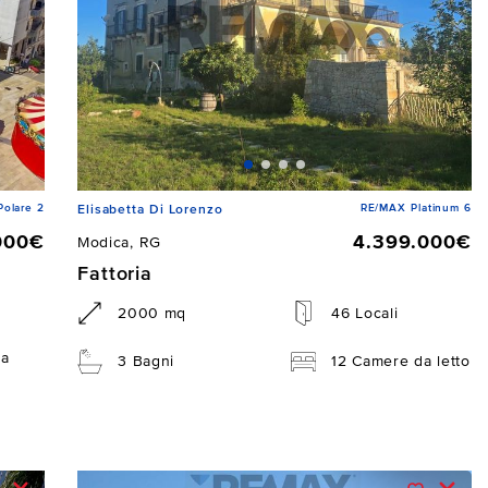
Polare 2
RE/MAX Platinum 6
Elisabetta Di Lorenzo
000€
4.399.000€
Modica, RG
Fattoria
2000 mq
46 Locali
da
3 Bagni
12 Camere da letto