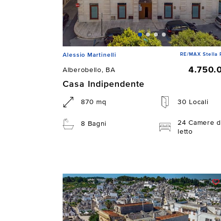
RE/MAX Stella 
Alessio Martinelli
4.750.
Alberobello, BA
Casa Indipendente
870 mq
30 Locali
24 Camere d
8 Bagni
letto