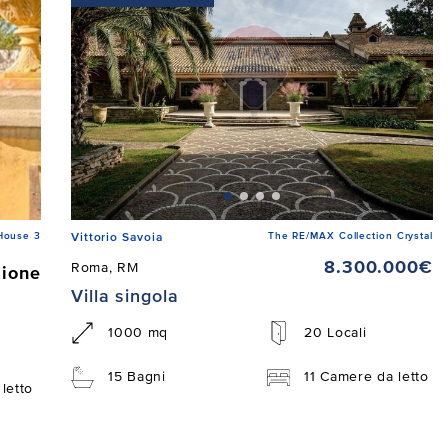
House 3
The RE/MAX Collection Crystal
Vittorio Savoia
8.300.000€
Roma, RM
zione
Villa singola
1000 mq
20 Locali
15 Bagni
11 Camere da letto
letto