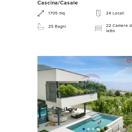
Cascina/Casale
1705 mq
24 Locali
22 Camere d
25 Bagni
letto