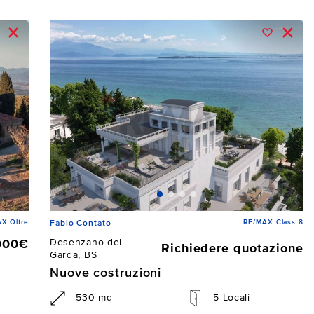
X Oltre
RE/MAX Class 8
Fabio Contato
Desenzano del
000€
Richiedere quotazione
Garda, BS
Nuove costruzioni
530 mq
5 Locali