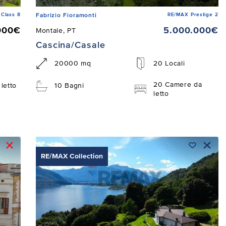
Class 8
RE/MAX Prestige 2
Fabrizio Fioramonti
000€
5.000.000€
Montale, PT
Cascina/Casale
20000 mq
20 Locali
20 Camere da
letto
10 Bagni
letto
RE/MAX Collection