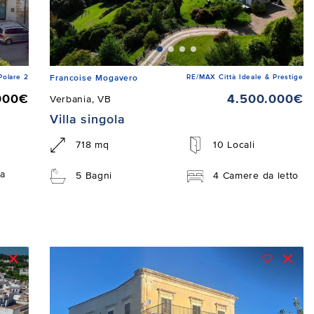
Polare 2
RE/MAX Città Ideale & Prestige
Francoise Mogavero
000€
4.500.000€
Verbania, VB
Villa singola
718 mq
10 Locali
a
5 Bagni
4 Camere da letto