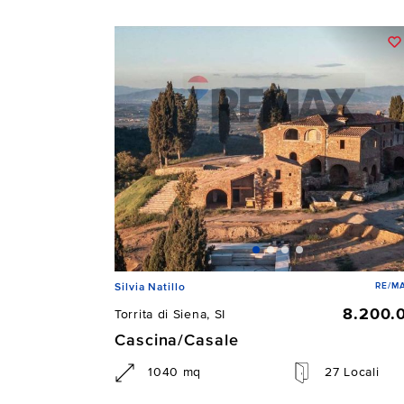
RE/MA
Silvia Natillo
8.200.
Torrita di Siena, SI
Cascina/Casale
1040 mq
27 Locali