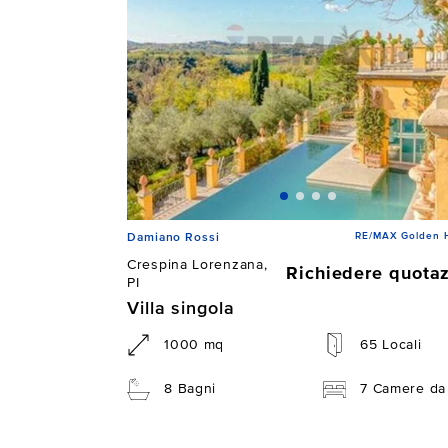
RE/MAX Golden 
Damiano Rossi
Crespina Lorenzana,
Richiedere quota
PI
Villa singola
1000 mq
65 Locali
8 Bagni
7 Camere da 