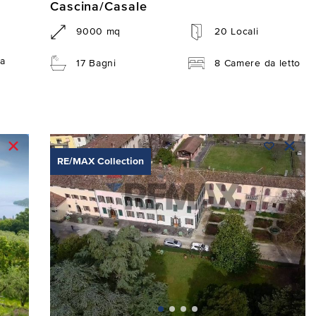
Cascina/Casale
9000 mq
20 Locali
a
17 Bagni
8 Camere da letto
RE/MAX Collection