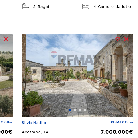
3 Bagni
4 Camere da letto
X Oltre
RE/MAX Oltre
Silvia Natillo
000€
7.000.000€
Avetrana, TA